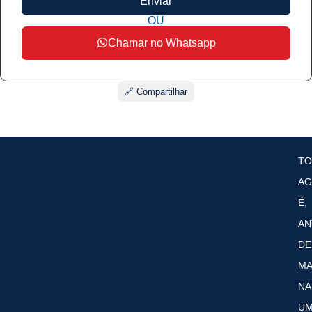
Enviar
OU
Chamar no Whatsapp
🔗 Compartilhar
T
AG
É,
AN
DE
MA
NA
U