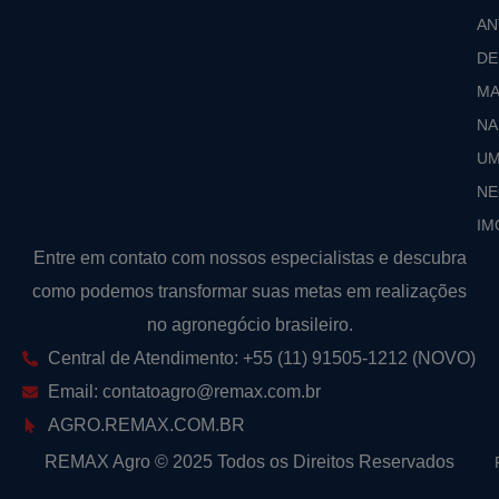
AN
DE
MA
NA
U
NE
IM
Entre em contato com nossos especialistas e descubra
como podemos transformar suas metas em realizações
no agronegócio brasileiro.
Central de Atendimento: +55 (11) 91505-1212 (NOVO)
Email: contatoagro@remax.com.br
AGRO
.REMAX.COM.BR
REMAX Agro
©
2025 Todos os Direitos Reservados