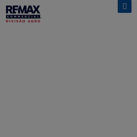
RE/MAX AGRO BLOG
RAIO-X DO AGRO
BRASILEIRO EM 2025:
OS SETORES QUE
SEGUEM EM ALTA
(APESAR DAS
TURBULÊNCIAS
GLOBAIS)