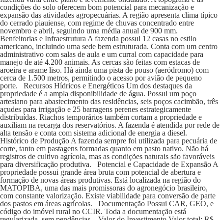
condições do solo oferecem bom potencial para mecanização e
expansão das atividades agropecuárias. A região apresenta clima típico
do cerrado piauiense, com regime de chuvas concentrado entre
novembro e abril, seguindo uma média anual de 900 mm.
Benfeitorias e Infraestrutura A fazenda possui 12 casas no estilo
americano, incluindo uma sede bem estruturada. Conta com um centro
administrativo com salas de aula e um curral com capacidade para
manejo de até 4.200 animais. As cercas são feitas com estacas de
aroeira e arame liso. Há ainda uma pista de pouso (aeródromo) com
cerca de 1.500 metros, permitindo o acesso por avião de pequeno
porte. Recursos Hídricos e Energéticos Um dos destaques da
propriedade é a ampla disponibilidade de água. Possui um poço
artesiano para abastecimento das residências, seis poços cacimbão, três
açudes para irrigação e 25 barragens perenes estrategicamente
distribuídas. Riachos temporários também cortam a propriedade e
auxiliam na recarga dos reservatórios. A fazenda é atendida por rede de
alta tensão e conta com sistema adicional de energia a diesel.
Histórico de Produção A fazenda sempre foi utilizada para pecuária de
corte, tanto em pastagens formadas quanto em pasto nativo. Não há
registros de cultivo agrícola, mas as condições naturais são favoráveis
para diversificação produtiva. Potencial e Capacidade de Expansão A
propriedade possui grande área bruta com potencial de abertura e
formação de novas áreas produtivas. Está localizada na região do
MATOPIBA, uma das mais promissoras do agronegócio brasileiro,
com constante valorização. Existe viabilidade para conversão de parte
dos pastos em áreas agrícolas. Documentação Possui CAR, GEO, e
código do imóvel rural no CCIR. Toda a documentação está
regularizada, sem pendências. Valor do Investimento Valor total: R$