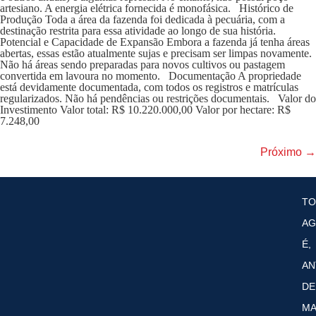
artesiano. A energia elétrica fornecida é monofásica. Histórico de
Produção Toda a área da fazenda foi dedicada à pecuária, com a
destinação restrita para essa atividade ao longo de sua história.
Potencial e Capacidade de Expansão Embora a fazenda já tenha áreas
abertas, essas estão atualmente sujas e precisam ser limpas novamente.
Não há áreas sendo preparadas para novos cultivos ou pastagem
convertida em lavoura no momento. Documentação A propriedade
está devidamente documentada, com todos os registros e matrículas
regularizados. Não há pendências ou restrições documentais. Valor do
Investimento Valor total: R$ 10.220.000,00 Valor por hectare: R$
7.248,00
Próximo
→
T
AG
É,
AN
DE
MA