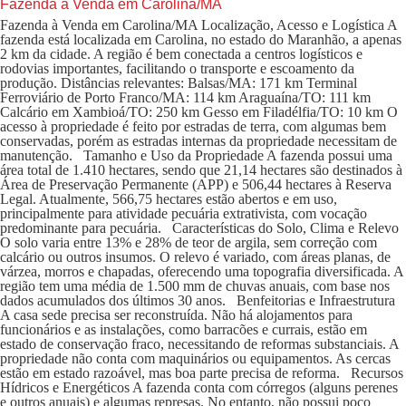
Fazenda à Venda em Carolina/MA
Fazenda à Venda em Carolina/MA Localização, Acesso e Logística A
fazenda está localizada em Carolina, no estado do Maranhão, a apenas
2 km da cidade. A região é bem conectada a centros logísticos e
rodovias importantes, facilitando o transporte e escoamento da
produção. Distâncias relevantes: Balsas/MA: 171 km Terminal
Ferroviário de Porto Franco/MA: 114 km Araguaína/TO: 111 km
Calcário em Xambioá/TO: 250 km Gesso em Filadélfia/TO: 10 km O
acesso à propriedade é feito por estradas de terra, com algumas bem
conservadas, porém as estradas internas da propriedade necessitam de
manutenção. Tamanho e Uso da Propriedade A fazenda possui uma
área total de 1.410 hectares, sendo que 21,14 hectares são destinados à
Área de Preservação Permanente (APP) e 506,44 hectares à Reserva
Legal. Atualmente, 566,75 hectares estão abertos e em uso,
principalmente para atividade pecuária extrativista, com vocação
predominante para pecuária. Características do Solo, Clima e Relevo
O solo varia entre 13% e 28% de teor de argila, sem correção com
calcário ou outros insumos. O relevo é variado, com áreas planas, de
várzea, morros e chapadas, oferecendo uma topografia diversificada. A
região tem uma média de 1.500 mm de chuvas anuais, com base nos
dados acumulados dos últimos 30 anos. Benfeitorias e Infraestrutura
A casa sede precisa ser reconstruída. Não há alojamentos para
funcionários e as instalações, como barracões e currais, estão em
estado de conservação fraco, necessitando de reformas substanciais. A
propriedade não conta com maquinários ou equipamentos. As cercas
estão em estado razoável, mas boa parte precisa de reforma. Recursos
Hídricos e Energéticos A fazenda conta com córregos (alguns perenes
e outros anuais) e algumas represas. No entanto, não possui poço