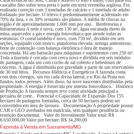
Características do Solo, Clima e Relevo O solo é misto, com parte em
cascalho fino sobre terra preta e parte em terra vermelha argilosa. Foi
realizada correção com 3 toneladas de calcário e 1 tonelada de adubo
fosfatado por hectare. O relevo é predominantemente acidentado em
70% da área, e os 30% restantes são planos. A média de chuvas na
região é de aproximadamente 1.600 mm por ano. Benfeitorias e
Infraestrutura A sede é nova, com 130 m², água encanada direto de
mina, aquecedor a gás e energia fotovoltaica que atende todas as
estruturas. O curral também é novo, com 750 m², dividido em seis
seções, equipado com tronco, plataforma elevada, seringa antiestresse,
brete de contenção com balança eletrônica e área de manejo
concretada. Há um barracão para máquinas e suprimentos com 250 m².
Toda a fazenda é cercada com cerca nova e dividida em seis módulos
de pastagem, cada um com cocho de sal coberto e bebedouro de
concreto. A água é distribuída por gravidade a partir de um reservatório
de 30 mil litros. Recursos Hídricos e Energéticos A fazenda conta
com dois córregos, um em cada divisa lateral, e o Rio da Prata nos
fundos, todos perenes. Além disso, há nove nascentes distribuídas pela
propriedade. A energia é fornecida por sistema fotovoltaico. Histórico
de Produção A fazenda sempre teve como atividade principal a
pecuária de corte. Potencial e Capacidade de Expansão Dos 155
hectares de pastagens formadas, cerca de 50 hectares podem ser
convertidos em área de lavoura. Documentação A propriedade possui
CAR e GEO averbados em matrícula, sem qualquer pendência ou
restrição documental. Valor do Investimento Valor total: R$
6.650.000,00 Valor por hectare: R$ 34.280,00
Fazenda à Venda em Sacramento/MG
Fazenda à Venda em Sacramento/MG Localização, Acesso e Logística