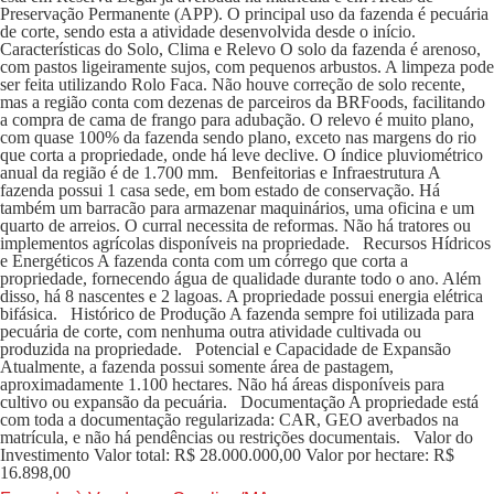
Preservação Permanente (APP). O principal uso da fazenda é pecuária
de corte, sendo esta a atividade desenvolvida desde o início.
Características do Solo, Clima e Relevo O solo da fazenda é arenoso,
com pastos ligeiramente sujos, com pequenos arbustos. A limpeza pode
ser feita utilizando Rolo Faca. Não houve correção de solo recente,
mas a região conta com dezenas de parceiros da BRFoods, facilitando
a compra de cama de frango para adubação. O relevo é muito plano,
com quase 100% da fazenda sendo plano, exceto nas margens do rio
que corta a propriedade, onde há leve declive. O índice pluviométrico
anual da região é de 1.700 mm. Benfeitorias e Infraestrutura A
fazenda possui 1 casa sede, em bom estado de conservação. Há
também um barracão para armazenar maquinários, uma oficina e um
quarto de arreios. O curral necessita de reformas. Não há tratores ou
implementos agrícolas disponíveis na propriedade. Recursos Hídricos
e Energéticos A fazenda conta com um córrego que corta a
propriedade, fornecendo água de qualidade durante todo o ano. Além
disso, há 8 nascentes e 2 lagoas. A propriedade possui energia elétrica
bifásica. Histórico de Produção A fazenda sempre foi utilizada para
pecuária de corte, com nenhuma outra atividade cultivada ou
produzida na propriedade. Potencial e Capacidade de Expansão
Atualmente, a fazenda possui somente área de pastagem,
aproximadamente 1.100 hectares. Não há áreas disponíveis para
cultivo ou expansão da pecuária. Documentação A propriedade está
com toda a documentação regularizada: CAR, GEO averbados na
matrícula, e não há pendências ou restrições documentais. Valor do
Investimento Valor total: R$ 28.000.000,00 Valor por hectare: R$
16.898,00