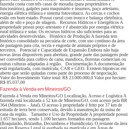
fazenda conta com três casas de moradia (para proprietários e
funcionários), galpões para maquinário e insumos, poço artesiano,
energia elétrica trifásica e sistema fotovoltaico. As cercas e cochos
estão em bom estado. Possui curral com tronco e balança eletrônica,
além de silo e poço de silagem. Recursos Hídricos e Energéticos A
propriedade possui poço artesiano e é abastecida por energia elétrica
rural trifásica e solar. Os recursos hídricos são suficientes para as
atividades desenvolvidas. Histórico de Produção A fazenda tem
histórico consolidado na pecuária de corte, com uso contínuo da área
de pastagem para cria, recria e engorda de animais próprios e de
terceiros. Potencial e Capacidade de Expansão Embora não haja
novas áreas disponíveis para abertura, grande parte das pastagens pode
ser convertida para cultivo de cana, mandioca, florestas comerciais ou
outras culturas adaptadas à região. Documentação A documentação
está regularizada, com matrícula, CAR e GEO. Existem hipotecas em
aberto que serão quitadas como parte do processo de negociação.
Valor do Investimento Valor total: R$ 23.000.000,0 Valor por hectare:
R$ 85.037,00
Fazenda à Venda em Mineiros/GO
Fazenda à Venda em Mineiros/GO Localização, Acesso e Logística A
fazenda está localizada a 52 km de Mineiros/GO, com acesso pela BR
364 (Mineiros – Jataí). O acesso à propriedade é feito por 37 km de
estrada de terra bem conservada, devido à manutenção da usina de
cana da região. Tamanho e Uso da Propriedade A propriedade possui
1.657 hectares, sendo 1.100 hectares formados em pastagem
(Braquiarão, Brizantha, Decumbens e Humidicola). O restante da área
está em Reserva Legal já averbada na matrícula e em Áreas de