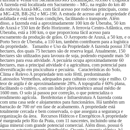
A fazenda está localizada em Sacramento – MG, na região do km 40
da rodovia Araxá-MG, com fácil acesso por rodovias principais, como
a MG-428, BR-262 e MG-190. A estrada de acesso até a propriedade é
asfaltada e está em boas condições, facilitando o transporte. Além
disso, a fazenda está a aproximadamente 100 km de Uberaba, 50 km
de Araxá e 550 km de Belo Horizonte. A ferrovia Centro-Atlântica, em
Uberaba, está a 100 km, o que proporciona fácil acesso para
escoamento da produção de grãos. O Aeroporto de Araxá, a 50 km, e o
Porto Seco de Uberaba, a 110 km, também contribuem para a logística
da propriedade. Tamanho e Uso da Propriedade A fazenda possui 374
hectares, dos quais 75 hectares são de reserva legal. Atualmente, 150
hectares são utilizados para lavoura de soja, podendo expandir mais 50
hectares para essa atividade. A pecuária ocupa aproximadamente 60
hectares, mas a principal atividade é a agricultura, com potencial para
diversificação em piscicultura e pecuária. Características do Solo,
Clima e Relevo A propriedade tem solo fértil, predominando
Latossolos Vermelhos, adequados para culturas como soja e milho. O
teor de argila é de aproximadamente 28%. A topografia é 60% plana,
facilitando o cultivo, com um índice pluviométrico anual médio de
1600 mm. O solo já passou por correção, o que potencializa o
rendimento agrícola. Benfeitorias e Infraestrutura A fazenda conta
com uma casa sede e alojamentos para funcionários. Há também um
barracão de 700 m² em fase de acabamento. A propriedade está
totalmente cercada e bem conservada, o que assegura a segurança e
organização da área. Recursos Hídricos e Energéticos A propriedade
é margeada pelo Rio da Prata, com 11 nascentes, incluindo uma de
água mineral com grande potencial comercial. Além disso, possui 6
represas estrategicamente distribuídas. Quanto à energia elétrica, há