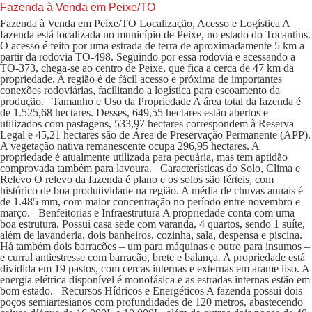
Fazenda à Venda em Peixe/TO
Fazenda à Venda em Peixe/TO Localização, Acesso e Logística A
fazenda está localizada no município de Peixe, no estado do Tocantins.
O acesso é feito por uma estrada de terra de aproximadamente 5 km a
partir da rodovia TO-498. Seguindo por essa rodovia e acessando a
TO-373, chega-se ao centro de Peixe, que fica a cerca de 47 km da
propriedade. A região é de fácil acesso e próxima de importantes
conexões rodoviárias, facilitando a logística para escoamento da
produção. Tamanho e Uso da Propriedade A área total da fazenda é
de 1.525,68 hectares. Desses, 649,55 hectares estão abertos e
utilizados com pastagens, 533,97 hectares correspondem à Reserva
Legal e 45,21 hectares são de Área de Preservação Permanente (APP).
A vegetação nativa remanescente ocupa 296,95 hectares. A
propriedade é atualmente utilizada para pecuária, mas tem aptidão
comprovada também para lavoura. Características do Solo, Clima e
Relevo O relevo da fazenda é plano e os solos são férteis, com
histórico de boa produtividade na região. A média de chuvas anuais é
de 1.485 mm, com maior concentração no período entre novembro e
março. Benfeitorias e Infraestrutura A propriedade conta com uma
boa estrutura. Possui casa sede com varanda, 4 quartos, sendo 1 suíte,
além de lavanderia, dois banheiros, cozinha, sala, despensa e piscina.
Há também dois barracões – um para máquinas e outro para insumos –
e curral antiestresse com barracão, brete e balança. A propriedade está
dividida em 19 pastos, com cercas internas e externas em arame liso. A
energia elétrica disponível é monofásica e as estradas internas estão em
bom estado. Recursos Hídricos e Energéticos A fazenda possui dois
poços semiartesianos com profundidades de 120 metros, abastecendo