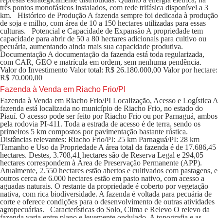
três pontos monofásicos instalados, com rede trifásica disponível a 3
km. Histórico de Produção A fazenda sempre foi dedicada à produção
de soja e milho, com área de 10 a 150 hectares utilizadas para essas
culturas. Potencial e Capacidade de Expansão A propriedade tem
capacidade para abrir de 50 a 80 hectares adicionais para cultivo ou
pecuária, aumentando ainda mais sua capacidade produtiva.
Documentação A documentação da fazenda está toda regularizada,
com CAR, GEO e matrícula em ordem, sem nenhuma pendência.
Valor do Investimento Valor total: R$ 26.180.000,00 Valor por hectare:
R$ 70.000,00
Fazenda à Venda em Riacho Frio/PI
Fazenda à Venda em Riacho Frio/PI Localização, Acesso e Logística A
fazenda está localizada no município de Riacho Frio, no estado do
Piauí. O acesso pode ser feito por Riacho Frio ou por Parnaguá, ambos
pela rodovia PI-411. Toda a estrada de acesso é de terra, sendo os
primeiros 5 km compostos por pavimentação bastante rústica.
Distâncias relevantes: Riacho Frio/PI: 25 km Parnaguá/PI: 28 km
Tamanho e Uso da Propriedade A área total da fazenda é de 17.686,45
hectares. Destes, 3.708,41 hectares são de Reserva Legal e 294,05
hectares correspondem à Área de Preservação Permanente (APP).
Atualmente, 2.550 hectares estão abertos e cultivados com pastagens, e
outros cerca de 6.000 hectares estão em pasto nativo, com acesso a
aguadas naturais. O restante da propriedade é coberto por vegetação
nativa, com rica biodiversidade. A fazenda é voltada para pecuária de
corte e oferece condições para o desenvolvimento de outras atividades
agropecuárias. Características do Solo, Clima e Relevo O relevo da
fazenda varia entre plano e levemente ondulado. A topografia e as