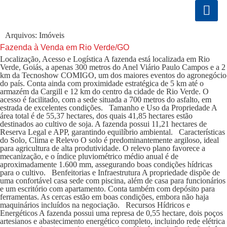
Arquivos:
Imóveis
Fazenda à Venda em Rio Verde/GO
Localização, Acesso e Logística A fazenda está localizada em Rio
Verde, Goiás, a apenas 300 metros do Anel Viário Paulo Campos e a 2
km da Tecnoshow COMIGO, um dos maiores eventos do agronegócio
do país. Conta ainda com proximidade estratégica de 5 km até o
armazém da Cargill e 12 km do centro da cidade de Rio Verde. O
acesso é facilitado, com a sede situada a 700 metros do asfalto, em
estrada de excelentes condições. Tamanho e Uso da Propriedade A
área total é de 55,37 hectares, dos quais 41,85 hectares estão
destinados ao cultivo de soja. A fazenda possui 11,21 hectares de
Reserva Legal e APP, garantindo equilíbrio ambiental. Características
do Solo, Clima e Relevo O solo é predominantemente argiloso, ideal
para agricultura de alta produtividade. O relevo plano favorece a
mecanização, e o índice pluviométrico médio anual é de
aproximadamente 1.600 mm, assegurando boas condições hídricas
para o cultivo. Benfeitorias e Infraestrutura A propriedade dispõe de
uma confortável casa sede com piscina, além de casa para funcionários
e um escritório com apartamento. Conta também com depósito para
ferramentas. As cercas estão em boas condições, embora não haja
maquinários incluídos na negociação. Recursos Hídricos e
Energéticos A fazenda possui uma represa de 0,55 hectare, dois poços
artesianos e abastecimento energético completo, incluindo rede elétrica