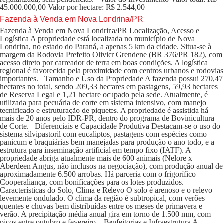
45.000.000,00 Valor por hectare: R$ 2.544,00
Fazenda à Venda em Nova Londrina/PR
Fazenda à Venda em Nova Londrina/PR Localização, Acesso e
Logística A propriedade está localizada no município de Nova
Londrina, no estado do Paraná, a apenas 5 km da cidade. Situa-se à
margem da Rodovia Prefeito Olivier Grendene (BR 376/PR 182), com
acesso direto por carreador de terra em boas condições. A logística
regional é favorecida pela proximidade com centros urbanos e rodovias
importantes. Tamanho e Uso da Propriedade A fazenda possui 270,47
hectares no total, sendo 209,33 hectares em pastagens, 59,93 hectares
de Reserva Legal e 1,21 hectare ocupado pela sede. Atualmente, é
utilizada para pecuária de corte em sistema intensivo, com manejo
tecnificado e estruturação de piquetes. A propriedade é assistida há
mais de 20 anos pelo IDR-PR, dentro do programa de Bovinicultura
de Corte. Diferenciais e Capacidade Produtiva Destacam-se o uso do
sistema silvipastoril com eucaliptos, pastagens com espécies como
panicum e braquiárias bem manejadas para produção o ano todo, e a
estrutura para inseminação artificial em tempo fixo (IATF). A
propriedade abriga atualmente mais de 600 animais (Nelore x
Aberdeen Angus, não inclusos na negociação), com produção anual de
aproximadamente 6.500 arrobas. Há parceria com o frigorífico
Cooperaliança, com bonificações para os lotes produzidos.
Características do Solo, Clima e Relevo O solo é arenoso e o relevo
levemente ondulado. O clima da região é subtropical, com verões
quentes e chuvas bem distribuídas entre os meses de primavera e
verão. A precipitação média anual gira em torno de 1.500 mm, com
picos entre outubro e fevereiro. Benfeitorias e Infraestrutura A