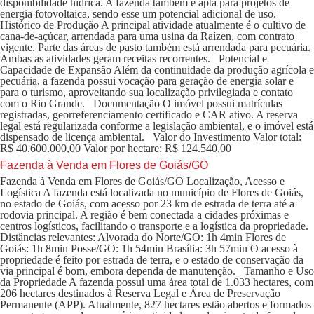
disponibilidade hídrica. A fazenda também é apta para projetos de
energia fotovoltaica, sendo esse um potencial adicional de uso.
Histórico de Produção A principal atividade atualmente é o cultivo de
cana-de-açúcar, arrendada para uma usina da Raízen, com contrato
vigente. Parte das áreas de pasto também está arrendada para pecuária.
Ambas as atividades geram receitas recorrentes. Potencial e
Capacidade de Expansão Além da continuidade da produção agrícola e
pecuária, a fazenda possui vocação para geração de energia solar e
para o turismo, aproveitando sua localização privilegiada e contato
com o Rio Grande. Documentação O imóvel possui matrículas
registradas, georreferenciamento certificado e CAR ativo. A reserva
legal está regularizada conforme a legislação ambiental, e o imóvel está
dispensado de licença ambiental. Valor do Investimento Valor total:
R$ 40.600.000,00 Valor por hectare: R$ 124.540,00
Fazenda à Venda em Flores de Goiás/GO
Fazenda à Venda em Flores de Goiás/GO Localização, Acesso e
Logística A fazenda está localizada no município de Flores de Goiás,
no estado de Goiás, com acesso por 23 km de estrada de terra até a
rodovia principal. A região é bem conectada a cidades próximas e
centros logísticos, facilitando o transporte e a logística da propriedade.
Distâncias relevantes: Alvorada do Norte/GO: 1h 4min Flores de
Goiás: 1h 8min Posse/GO: 1h 54min Brasília: 3h 57min O acesso à
propriedade é feito por estrada de terra, e o estado de conservação da
via principal é bom, embora dependa de manutenção. Tamanho e Uso
da Propriedade A fazenda possui uma área total de 1.033 hectares, com
206 hectares destinados à Reserva Legal e Área de Preservação
Permanente (APP). Atualmente, 827 hectares estão abertos e formados