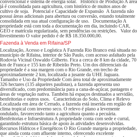
convencional e sistema de energia solar. Histórico de Produção A área
já é consolidada para agricultura, com histórico de muitos anos de
cultivo de soja. Potencial e Capacidade de Expansão A fazenda não
possui áreas adicionais para abertura ou conversão, estando totalmente
consolidada em sua atual configuração de uso. Documentação A
propriedade está com toda a documentação em dia, incluindo CAR,
GEO e matrícula regularizada, sem pendências ou restrições. Valor do
Investimento O valor pedido é de R$ 18.350.000,00.
Fazenda à Venda em Rifaina/SP
Localização, Acesso e Logística A Fazenda Rio Branco está situada no
município de Rifaina, interior de São Paulo, com acesso asfaltado pela
Rodovia Vicinal Oswaldo Gilberto. Fica a cerca de 8 km da cidade, 70
km de Franca e 155 km de Ribeirão Preto. Um dos diferenciais da
propriedade é a sua margem com o Rio Grande, em trecho de
aproximadamente 2 km, localizada a jusante da UHE Jaguara.
Tamanho e Uso da Propriedade Com área total de aproximadamente
326 hectares (135 alqueires paulistas), a fazenda apresenta uso
diversificado, com predominância para a cana-de-açúcar, pastagens e
áreas de vegetação nativa. Também há espaços destinados a servidão,
benfeitorias e outros usos. Características do Solo, Clima e Relevo
Localizada em área de Cerrado, a fazenda está inserida em região de
clima tropical com inverno seco. O relevo é plano a levemente
ondulado, favorecendo tanto a agricultura quanto a pecuária.
Benfeitorias e Infraestrutura A propriedade conta com sede e curral,
garantindo estrutura básica de apoio às atividades desenvolvidas.
Recursos Hídricos e Energéticos O Rio Grande margeia a propriedade,
que ainda conta com afluente interno, oferecendo excelente