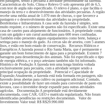
em pastagem, sendo a pecuária a atividade predominante da fazenda.
Características do Solo, Clima e Relevo O solo apresenta pH de 6,5,
com teor de argila não especificado. O relevo é plano, o que facilita o
manejo da terra e o desenvolvimento das atividades pecuárias. A região
recebe uma média anual de 1.070 mm de chuvas, o que favorece a
pastagem e o desenvolvimento das atividades na propriedade.
Benfeitorias e Infraestrutura A casa sede da fazenda é simples, sem
muito requinte, e o número de quartos não foi especificado. Existe uma
casa de caseiro para alojamento de funcionários. A propriedade conta
com um galpão e um curral australiano para 600 reses confinadas.
Também estão presentes alguns equipamentos como brete, balança e
seringa para o manejo do gado. As cercas são de aroeira, com 5 arames
lisos, e estão em bom estado de conservação. Recursos Hídricos e
Energéticos A fazenda possui o Rio Santa Maria, que é permanente e
garante um bom fornecimento de água para a propriedade. Existem 7
barragens para dessedentação dos animais. Não foi especificado o tipo
de energia elétrica, e o poço artesiano também não foi informado.
Histórico de Produção A fazenda tem uma longa história voltada
exclusivamente para pecuária, com a atividade sempre sendo a
principal ocupação da propriedade. Potencial e Capacidade de
Expansão Atualmente, a fazenda está toda formada em pastagem, não
havendo áreas abertas para cultivo ou pastagem adicional. Contudo,
existe a possibilidade de fazer um estudo para conversão de pasto em
lavoura, caso o investidor deseje expandir para outras atividades
agrícolas. Documentação A propriedade está devidamente
documentada, com CAR, GEO e matrícula regularizada. Não foram
identificadas pendências ou restrições documentais. Valor do
Investimento Valor total: R$ R$29.990.000