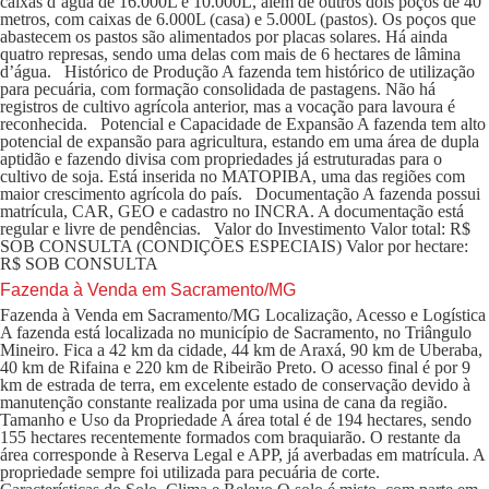
caixas d’água de 16.000L e 10.000L, além de outros dois poços de 40
metros, com caixas de 6.000L (casa) e 5.000L (pastos). Os poços que
abastecem os pastos são alimentados por placas solares. Há ainda
quatro represas, sendo uma delas com mais de 6 hectares de lâmina
d’água. Histórico de Produção A fazenda tem histórico de utilização
para pecuária, com formação consolidada de pastagens. Não há
registros de cultivo agrícola anterior, mas a vocação para lavoura é
reconhecida. Potencial e Capacidade de Expansão A fazenda tem alto
potencial de expansão para agricultura, estando em uma área de dupla
aptidão e fazendo divisa com propriedades já estruturadas para o
cultivo de soja. Está inserida no MATOPIBA, uma das regiões com
maior crescimento agrícola do país. Documentação A fazenda possui
matrícula, CAR, GEO e cadastro no INCRA. A documentação está
regular e livre de pendências. Valor do Investimento Valor total: R$
SOB CONSULTA (CONDIÇÕES ESPECIAIS) Valor por hectare:
R$ SOB CONSULTA
Fazenda à Venda em Sacramento/MG
Fazenda à Venda em Sacramento/MG Localização, Acesso e Logística
A fazenda está localizada no município de Sacramento, no Triângulo
Mineiro. Fica a 42 km da cidade, 44 km de Araxá, 90 km de Uberaba,
40 km de Rifaina e 220 km de Ribeirão Preto. O acesso final é por 9
km de estrada de terra, em excelente estado de conservação devido à
manutenção constante realizada por uma usina de cana da região.
Tamanho e Uso da Propriedade A área total é de 194 hectares, sendo
155 hectares recentemente formados com braquiarão. O restante da
área corresponde à Reserva Legal e APP, já averbadas em matrícula. A
propriedade sempre foi utilizada para pecuária de corte.