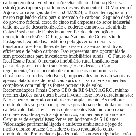
carbono em desenvolvimento (receita adicional futura) Reservas
estratégicas (opções para futuros desenvolvimentos) O Momento é
Agora Com a sanção da Lei 15.042/2024, o Brasil tem agora um
marco regulatório claro para o mercado de carbono. Segundo dados
do governo federal, cerca de cinco mil empresas do setor industrial
terão metas de descarbonização e poderão cumpri-las adquirindo
Cotas Brasileiras de Emissão ou certificados de redução ou
remoção de emissões. O Programa Nacional de Conversão de
Pastagens Degradadas, instituído pelo governo federal, visa
transformar até 40 milhões de hectares em sistemas produtivos
eficientes e de baixo carbono. Isso representa uma oportunidade
sem precedentes para investidores imobiliários rurais. O Futuro do
Real Estate Rural O mercado imobiliário rural brasileiro está
passando por sua maior transformação em décadas. Com a
regulamentação do mercado de carbono e os compromissos
climáticos assumidos pelo Brasil, propriedades rurais não são mais
apenas plataformas de produção agrícola – são ativos ambientais
complexos com múltiplas fontes potenciais de valor.
Recomendações Finais Como CEO da RE/MAX AGRO, minhas
recomendações para quem busca investir neste novo paradigma são:
Não espere o mercado amadurecer completamente: As melhores
oportunidades surgem para quem se posiciona cedo, ainda que com
cautela calculada; Invista em conhecimento: Este mercado exige
compreensão de aspectos agronômicos, ambientais e financeiros.
Cerque-se de especialistas; Pense em horizonte de 5-10 anos:
Valorização patrimonial ligada a atributos ambientais é jogo de
médio e longo prazos; Considere o risco regulatório como
oportunidade: Propriedades já adequadas às novas exigências terão