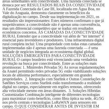
áreas semelhantes sem conectividade. Uma fazenda conectada se
destaca por ser: RESULTADOS REAIS DA CONECTIVIDADE
A Fazenda Conectada da Case IH, localizada em Água Boa, no
Vale do Araguaia, demonstra claramente os benefícios da
digitalização no campo. Desde sua implementação em 2021, os
resultados são impressionantes: Estes números confirmam o que já
suspeitávamos: a conectividade não é apenas uma conveniência,
mas um diferencial competitivo que se traduz em resultados
econômicos concretos. AS CAMADAS DA CONECTIVIDADE
RURAL Entender que a conectividade vai além de “ter internet” é
essencial para investidores e produtores. Uma infraestrutura digital
rural completa inclui: Uma propriedade com todas estas camadas
implementadas não é apenas uma fazenda conectada — é uma
unidade de negócios integrada ao ecossistema digital global.
SOLUÇÕES EMERGENTES PARA CONECTIVIDADE
RURAL O campo brasileiro está vivenciando uma verdadeira
revolução na busca por conectividade. Entre as soluções mais
promissoras: 1. Minirredes Privadas 5G As novas regulamentações
da Anatel permitindo redes privadas 5G estão viabilizando soluções
locais de altíssima performance, especialmente em grandes
propriedades. 2. Integração com Starlink e Outras Constelações de
Satélites Serviços como Starlink estão transformando a realidade
digital no campo, especialmente em regiões remotas, oferecendo
alta velocidade mesmo em áreas distantes. 3. Soluções Híbridas
Customizadas Combinação inteligente de diferentes tecnologias
para maximizar custo-benefício, como fibra óptica na sede, 4G/5G
nos pivôs centrais e tecnologias LoRaWAN para sensores em
campo. O QUE CONSIDERAR ANTES DE INVESTIR EM