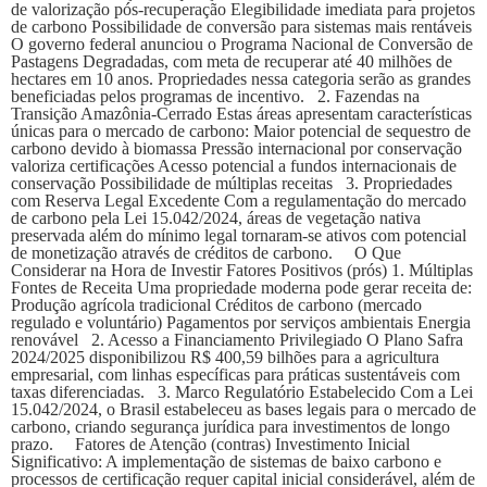
de valorização pós-recuperação Elegibilidade imediata para projetos
de carbono Possibilidade de conversão para sistemas mais rentáveis
O governo federal anunciou o Programa Nacional de Conversão de
Pastagens Degradadas, com meta de recuperar até 40 milhões de
hectares em 10 anos. Propriedades nessa categoria serão as grandes
beneficiadas pelos programas de incentivo. 2. Fazendas na
Transição Amazônia-Cerrado Estas áreas apresentam características
únicas para o mercado de carbono: Maior potencial de sequestro de
carbono devido à biomassa Pressão internacional por conservação
valoriza certificações Acesso potencial a fundos internacionais de
conservação Possibilidade de múltiplas receitas 3. Propriedades
com Reserva Legal Excedente Com a regulamentação do mercado
de carbono pela Lei 15.042/2024, áreas de vegetação nativa
preservada além do mínimo legal tornaram-se ativos com potencial
de monetização através de créditos de carbono. O Que
Considerar na Hora de Investir Fatores Positivos (prós) 1. Múltiplas
Fontes de Receita Uma propriedade moderna pode gerar receita de:
Produção agrícola tradicional Créditos de carbono (mercado
regulado e voluntário) Pagamentos por serviços ambientais Energia
renovável 2. Acesso a Financiamento Privilegiado O Plano Safra
2024/2025 disponibilizou R$ 400,59 bilhões para a agricultura
empresarial, com linhas específicas para práticas sustentáveis com
taxas diferenciadas. 3. Marco Regulatório Estabelecido Com a Lei
15.042/2024, o Brasil estabeleceu as bases legais para o mercado de
carbono, criando segurança jurídica para investimentos de longo
prazo. Fatores de Atenção (contras) Investimento Inicial
Significativo: A implementação de sistemas de baixo carbono e
processos de certificação requer capital inicial considerável, além de