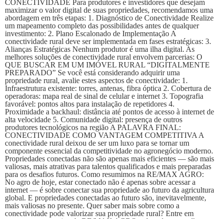
CONECTIVIDADE Para produtores e investidores que desejam
maximizar o valor digital de suas propriedades, recomendamos uma
abordagem em três etapas: 1. Diagnóstico de Conectividade Realize
um mapeamento completo das possibilidades antes de qualquer
investimento: 2. Plano Escalonado de Implementação A
conectividade rural deve ser implementada em fases estratégicas: 3.
Alianças Estratégicas Nenhum produtor é uma ilha digital. As
melhores soluções de conectividade rural envolvem parcerias: O
QUE BUSCAR EM UM IMÓVEL RURAL “DIGITALMENTE
PREPARADO” Se você está considerando adquirir uma
propriedade rural, avalie estes aspectos de conectividade: 1.
Infraestrutura existente: torres, antenas, fibra óptica 2. Cobertura de
operadoras: mapa real de sinal de celular e internet 3. Topografia
favorável: pontos altos para instalação de repetidores 4.
Proximidade a backhaul: distância até pontos de acesso à internet de
alta velocidade 5. Comunidade digital: presença de outros
produtores tecnológicos na região A PALAVRA FINAL:
CONECTIVIDADE COMO VANTAGEM COMPETITIVA A
conectividade rural deixou de ser um luxo para se tornar um
componente essencial da competitividade no agronegócio moderno.
Propriedades conectadas não são apenas mais eficientes — são mais
valiosas, mais atrativas para talentos qualificados e mais preparadas
para os desafios futuros. Como resumimos na RE/MAX AGRO:
No agro de hoje, estar conectado não é apenas sobre acessar a
internet — é sobre conectar sua propriedade ao futuro da agricultura
global. E propriedades conectadas ao futuro são, inevitavelmente,
mais valiosas no presente. Quer saber mais sobre como a
conectividade pode valorizar sua propriedade rural? Entre em