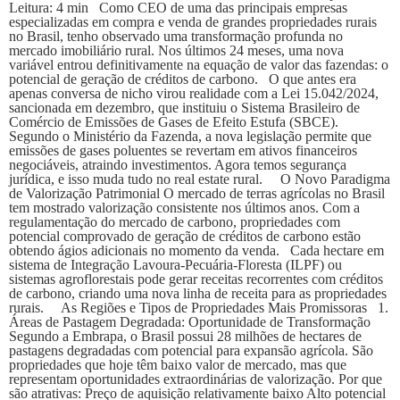
Leitura: 4 min Como CEO de uma das principais empresas
especializadas em compra e venda de grandes propriedades rurais
no Brasil, tenho observado uma transformação profunda no
mercado imobiliário rural. Nos últimos 24 meses, uma nova
variável entrou definitivamente na equação de valor das fazendas: o
potencial de geração de créditos de carbono. O que antes era
apenas conversa de nicho virou realidade com a Lei 15.042/2024,
sancionada em dezembro, que instituiu o Sistema Brasileiro de
Comércio de Emissões de Gases de Efeito Estufa (SBCE).
Segundo o Ministério da Fazenda, a nova legislação permite que
emissões de gases poluentes se revertam em ativos financeiros
negociáveis, atraindo investimentos. Agora temos segurança
jurídica, e isso muda tudo no real estate rural. O Novo Paradigma
de Valorização Patrimonial O mercado de terras agrícolas no Brasil
tem mostrado valorização consistente nos últimos anos. Com a
regulamentação do mercado de carbono, propriedades com
potencial comprovado de geração de créditos de carbono estão
obtendo ágios adicionais no momento da venda. Cada hectare em
sistema de Integração Lavoura-Pecuária-Floresta (ILPF) ou
sistemas agroflorestais pode gerar receitas recorrentes com créditos
de carbono, criando uma nova linha de receita para as propriedades
rurais. As Regiões e Tipos de Propriedades Mais Promissoras 1.
Áreas de Pastagem Degradada: Oportunidade de Transformação
Segundo a Embrapa, o Brasil possui 28 milhões de hectares de
pastagens degradadas com potencial para expansão agrícola. São
propriedades que hoje têm baixo valor de mercado, mas que
representam oportunidades extraordinárias de valorização. Por que
são atrativas: Preço de aquisição relativamente baixo Alto potencial