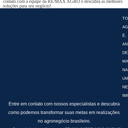
contato com a equipe da RE/MAX AGRO e descubra as melhores
soluções para seu negócio!
T
AG
É,
AN
DE
MA
NA
U
NE
IM
Entre em contato com nossos especialistas e descubra
como podemos transformar suas metas em realizações
no agronegócio brasileiro.