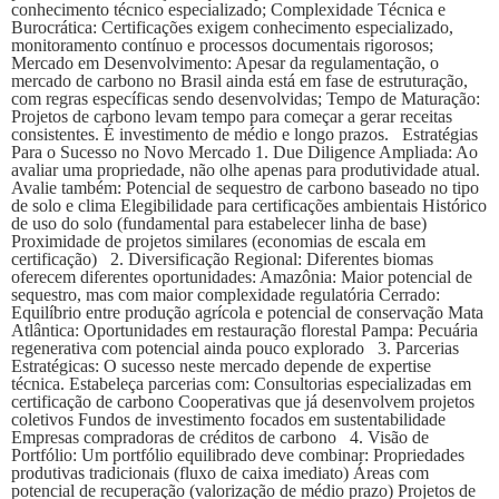
conhecimento técnico especializado; Complexidade Técnica e
Burocrática: Certificações exigem conhecimento especializado,
monitoramento contínuo e processos documentais rigorosos;
Mercado em Desenvolvimento: Apesar da regulamentação, o
mercado de carbono no Brasil ainda está em fase de estruturação,
com regras específicas sendo desenvolvidas; Tempo de Maturação:
Projetos de carbono levam tempo para começar a gerar receitas
consistentes. É investimento de médio e longo prazos. Estratégias
Para o Sucesso no Novo Mercado 1. Due Diligence Ampliada: Ao
avaliar uma propriedade, não olhe apenas para produtividade atual.
Avalie também: Potencial de sequestro de carbono baseado no tipo
de solo e clima Elegibilidade para certificações ambientais Histórico
de uso do solo (fundamental para estabelecer linha de base)
Proximidade de projetos similares (economias de escala em
certificação) 2. Diversificação Regional: Diferentes biomas
oferecem diferentes oportunidades: Amazônia: Maior potencial de
sequestro, mas com maior complexidade regulatória Cerrado:
Equilíbrio entre produção agrícola e potencial de conservação Mata
Atlântica: Oportunidades em restauração florestal Pampa: Pecuária
regenerativa com potencial ainda pouco explorado 3. Parcerias
Estratégicas: O sucesso neste mercado depende de expertise
técnica. Estabeleça parcerias com: Consultorias especializadas em
certificação de carbono Cooperativas que já desenvolvem projetos
coletivos Fundos de investimento focados em sustentabilidade
Empresas compradoras de créditos de carbono 4. Visão de
Portfólio: Um portfólio equilibrado deve combinar: Propriedades
produtivas tradicionais (fluxo de caixa imediato) Áreas com
potencial de recuperação (valorização de médio prazo) Projetos de