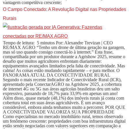
vantagem competitiva crescente;
O Campo Conectado: A Revolução Digital nas Propriedades
Rurais
Tempo de leitura: 5 minutos Por: Alexandre Trevizan | CEO
RE/MAX AGRO “Tenho um drone de última geração na garagem,
mas só uso quando consigo conectá-lo à internet.” Esta frase,
compartilhada por um produtor durante a Agrishow 2025, resume o
desafio que muitos agricultores enfrentam diariamente:
equipamentos avançados limitados pela falta de conectividade. Mas
calma! As coisas estão mudando rapidamente – e para melhor. O
PANORAMA ATUAL DA CONECTIVIDADE RURAL
Segundo o mais recente Indicador de Conectividade Rural (ICR),
apresentado pela ConectarAGRO na Agrishow 2025, a cobertura
de internet 4G ou 5G nas áreas agrícolas brasileiras deu um salto
expressivo, passando de 18,7% para 33,9% em apenas um ano!
Além disso, quase metade (48,1%) dos imóveis rurais já conta com
cobertura total em suas áreas agricultáveis. É um avanço
considerável, embora ainda tenhamos muito a percorrer. POR QUE
A CONECTIVIDADE VALORIZA SUA PROPRIEDADE
Como especialistas no mercado imobiliário rural, temos observado
um fenômeno crescente: propriedades com boa infraestrutura digital
estão sendo negociadas com valores superiores em comparação a