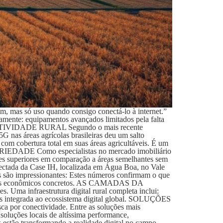
mas só uso quando consigo conectá-lo à internet.”
iamente: equipamentos avançados limitados pela falta
ECTIVIDADE RURAL Segundo o mais recente
 nas áreas agrícolas brasileiras deu um salto
om cobertura total em suas áreas agricultáveis. É um
DADE Como especialistas no mercado imobiliário
res superiores em comparação a áreas semelhantes sem
da da Case IH, localizada em Água Boa, no Vale
s são impressionantes: Estes números confirmam o que
ultados econômicos concretos. AS CAMADAS DA
Uma infraestrutura digital rural completa inclui:
s integrada ao ecossistema digital global. SOLUÇÕES
r conectividade. Entre as soluções mais
soluções locais de altíssima performance,
 estão transformando a realidade digital no campo,