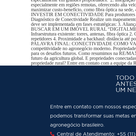
especialmente em regiões remotas, oferecendo alta vel
maximizar custo-benefício, como fibra óptica na 
INVESTIR EM CONECTIVIDADE Para produtores e inves
Diagnóstico de Conectividade Realize um mapeamento c
deve ser implementada em fases estratégicas: 3. Alian
BUSCAR EM UM IMÓVEL RURAL “DIGITALMENTE PREPAR
Infraestrutura existente: torres, antenas, fibra óptica 2
repetidores 4. Proximidade a backhaul: distância até p
PALAVRA FINAL: CONECTIVIDADE COMO VANTAGEM C
competitividade no agronegócio moderno. Propriedades 
para os desafios futuros. Como resumimos na RE/MAX 
futuro da agricultura global. E propriedades conectada
propriedade rural? Entre em contato com a equipe d
TODO
ANTES
UM NE
Entre em contato com nossos espec
podemos transformar suas metas em
agronegócio brasileiro.
Central de Atendimento: +55 (11