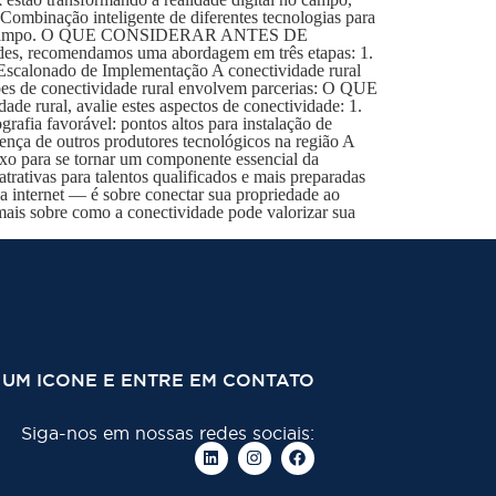
Combinação inteligente de diferentes tecnologias para
res em campo. O QUE CONSIDERAR ANTES DE
es, recomendamos uma abordagem em três etapas: 1.
 Escalonado de Implementação A conectividade rural
ções de conectividade rural envolvem parcerias: O QUE
l, avalie estes aspectos de conectividade: 1.
ografia favorável: pontos altos para instalação de
sença de outros produtores tecnológicos na região A
a se tornar um componente essencial da
rativas para talentos qualificados e mais preparadas
 internet — é sobre conectar sua propriedade ao
 mais sobre como a conectividade pode valorizar sua
 UM ICONE E ENTRE EM CONTATO
Siga-nos em nossas redes sociais: