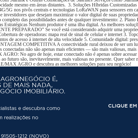
ocidade mesmo em áreas distantes. 3. Soluções Híbridas Customizadas 
sede, 4G/5G nos pivôs centrais e tecnologias LoRaWAN para senso
tidores que desejam maximizar o valor digital de suas propriedad
ompleto das possibilidades antes de qualquer investimento: 2. Plano
ças Estratégicas Nenhum produtor é uma ilha digital. As melhores solu
ADO” Se você está considerando adquirir uma propriedade rura
. Cobertura de operadoras: mapa real de sinal de celular e internet 3. Top
ontos de acesso à internet de alta velocidade 5. Comunidade digital: pre
OMPETITIVA A conectividade rural deixou de ser um luxo par
conectadas não são apenas mais eficientes — são mais valiosas, mais at
AGRO: No agro de hoje, estar conectado não é apenas sobre acessar a
s ao futuro são, inevitavelmente, mais valiosas no presente. Quer saber
a RE/MAX AGRO e descubra as melhores soluções para seu negócio!
 AGRONEGÓCIO É,
 DE MAIS NADA,
GÓCIO IMOBILIÁRIO.
CLIQUE EM
ialistas e descubra como
 realizações no
) 91505-1212 (NOVO)