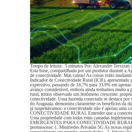
Tempo de leitura: 5 minutos Por: Alexandre Treviza
Esta frase, compartilhada por um produtor durante a A
de conectividade. Mas calma! As coisas estão m
Indicador de Conectividade Rural (ICR), apresentado 
expressivo, passando de 18,7% para 33,9% em apenas u
avanço considerável, embora ainda tenhamos mui
rural, temos observado um fenômeno crescente: propri
conectividade. Uma fazenda conectada se destaca
do Araguaia, demonstra claramente os benefícios da d
já suspeitávamos: a conectividade não é apenas uma
CONECTIVIDADE RURAL Entender que a conectividade vai
Uma propriedade com todas estas camadas implementa
EMERGENTES PARA CONECTIVIDADE RURAL O campo bra
promissoras: 1. Minirredes Privadas 5G As novas regul
especialmente em grandes propriedades. 2. Integração 