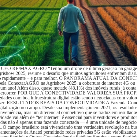
n | CEO RE/MAX AGRO “Tenho um drone de última geração na garagem, 
grishow 2025, resume o desafio que muitos agricultores enfrentam diar
udando rapidamente – e para melhor. O PANORAMA ATUAL DA CON
pela ConectarAGRO na Agrishow 2025, a cobertura de internet 4G ou 5G
m ano! Além disso, quase metade (48,1%) dos imóveis rurais já conta c
to a percorrer. POR QUE A CONECTIVIDADE VALORIZA SUA PROPRIE
edades com boa infraestrutura digital estão sendo negociadas com valo
 por ser: RESULTADOS REAIS DA CONECTIVIDADE A Fazenda Conecta
igitalização no campo. Desde sua implementação em 2021, os resultado
 conveniência, mas um diferencial competitivo que se traduz em res
 além de “ter internet” é essencial para investidores e produtores. 
das não é apenas uma fazenda conectada — é uma unidade de negócio
sileiro está vivenciando uma verdadeira revolução na busca po
amentações da Anatel permitindo redes privadas 5G estão viabilizando 
com Starlink e Outras Constelações de Satélites Serviços como Starlink