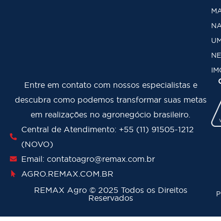
MA
NA
U
NE
IM
Entre em contato com nossos especialistas e
descubra como podemos transformar suas metas
em realizações no agronegócio brasileiro.
Central de Atendimento: +55 (11) 91505-1212
(NOVO)
Email: contatoagro@remax.com.br
AGRO
.REMAX.COM.BR
REMAX Agro
©
2025 Todos os Direitos
P
Reservados