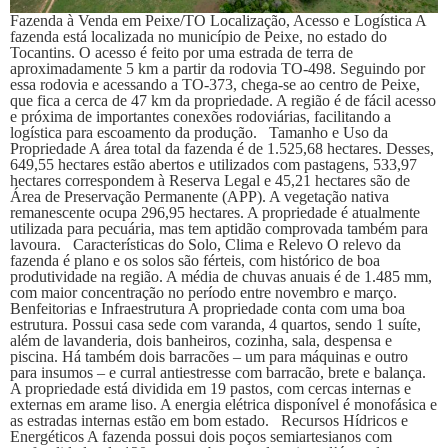
Fazenda à Venda em Peixe/TO Localização, Acesso e Logística A
fazenda está localizada no município de Peixe, no estado do
Tocantins. O acesso é feito por uma estrada de terra de
aproximadamente 5 km a partir da rodovia TO-498. Seguindo por
essa rodovia e acessando a TO-373, chega-se ao centro de Peixe,
que fica a cerca de 47 km da propriedade. A região é de fácil acesso
e próxima de importantes conexões rodoviárias, facilitando a
logística para escoamento da produção. Tamanho e Uso da
Propriedade A área total da fazenda é de 1.525,68 hectares. Desses,
649,55 hectares estão abertos e utilizados com pastagens, 533,97
hectares correspondem à Reserva Legal e 45,21 hectares são de
Área de Preservação Permanente (APP). A vegetação nativa
remanescente ocupa 296,95 hectares. A propriedade é atualmente
utilizada para pecuária, mas tem aptidão comprovada também para
lavoura. Características do Solo, Clima e Relevo O relevo da
fazenda é plano e os solos são férteis, com histórico de boa
produtividade na região. A média de chuvas anuais é de 1.485 mm,
com maior concentração no período entre novembro e março.
Benfeitorias e Infraestrutura A propriedade conta com uma boa
estrutura. Possui casa sede com varanda, 4 quartos, sendo 1 suíte,
além de lavanderia, dois banheiros, cozinha, sala, despensa e
piscina. Há também dois barracões – um para máquinas e outro
para insumos – e curral antiestresse com barracão, brete e balança.
A propriedade está dividida em 19 pastos, com cercas internas e
externas em arame liso. A energia elétrica disponível é monofásica e
as estradas internas estão em bom estado. Recursos Hídricos e
Energéticos A fazenda possui dois poços semiartesianos com