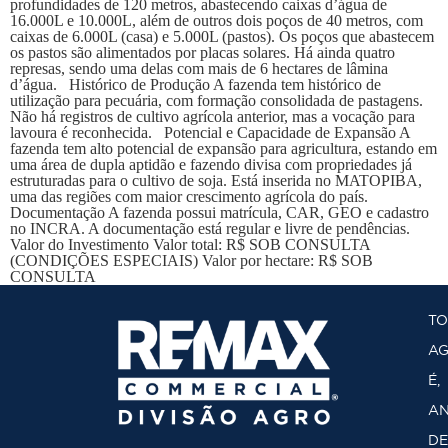
profundidades de 120 metros, abastecendo caixas d’água de
16.000L e 10.000L, além de outros dois poços de 40 metros, com
caixas de 6.000L (casa) e 5.000L (pastos). Os poços que abastecem
os pastos são alimentados por placas solares. Há ainda quatro
represas, sendo uma delas com mais de 6 hectares de lâmina
d’água. Histórico de Produção A fazenda tem histórico de
utilização para pecuária, com formação consolidada de pastagens.
Não há registros de cultivo agrícola anterior, mas a vocação para
lavoura é reconhecida. Potencial e Capacidade de Expansão A
fazenda tem alto potencial de expansão para agricultura, estando em
uma área de dupla aptidão e fazendo divisa com propriedades já
estruturadas para o cultivo de soja. Está inserida no MATOPIBA,
uma das regiões com maior crescimento agrícola do país.
Documentação A fazenda possui matrícula, CAR, GEO e cadastro
no INCRA. A documentação está regular e livre de pendências.
Valor do Investimento Valor total: R$ SOB CONSULTA
(CONDIÇÕES ESPECIAIS) Valor por hectare: R$ SOB
CONSULTA
T
A
É,
AN
DE