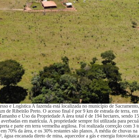
o e Logística A fazenda está localizada no município de Sacramento,
m de Ribeirão Preto. O acesso final é por 9 km de estrada de terra, e
 Tamanho e Uso da Propriedade A área total é de 194 hectares, sendo 
 averbadas em matrícula. A propriedade sempre foi utilizada para pecuá
preta e parte em terra vermelha argilosa. Foi realizada correção com 3 
o em 70% da área, e os 30% restantes são planos. A média de chuvas 
², água encanada direto de mina, aquecedor a gás e energia fotovoltaica