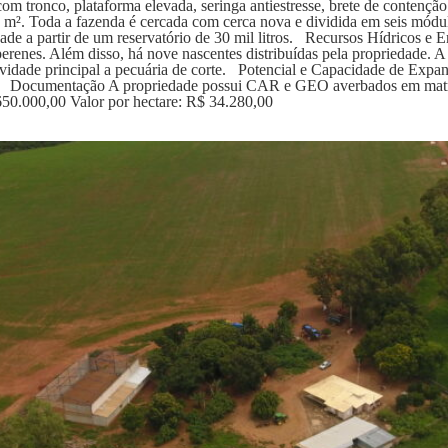
m tronco, plataforma elevada, seringa antiestresse, brete de contençã
m². Toda a fazenda é cercada com cerca nova e dividida em seis módu
dade a partir de um reservatório de 30 mil litros. Recursos Hídricos e
 perenes. Além disso, há nove nascentes distribuídas pela propriedade. A
vidade principal a pecuária de corte. Potencial e Capacidade de Expan
a. Documentação A propriedade possui CAR e GEO averbados em matríc
650.000,00 Valor por hectare: R$ 34.280,00