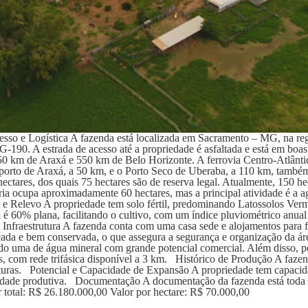
so e Logística A fazenda está localizada em Sacramento – MG, na re
90. A estrada de acesso até a propriedade é asfaltada e está em boas c
 km de Araxá e 550 km de Belo Horizonte. A ferrovia Centro-Atlântic
orto de Araxá, a 50 km, e o Porto Seco de Uberaba, a 110 km, também
tares, dos quais 75 hectares são de reserva legal. Atualmente, 150 hec
ria ocupa aproximadamente 60 hectares, mas a principal atividade é a ag
ma e Relevo A propriedade tem solo fértil, predominando Latossolos Ver
 é 60% plana, facilitando o cultivo, com um índice pluviométrico anua
 e Infraestrutura A fazenda conta com uma casa sede e alojamentos par
rcada e bem conservada, o que assegura a segurança e organização da á
do uma de água mineral com grande potencial comercial. Além disso, po
dos, com rede trifásica disponível a 3 km. Histórico de Produção A faze
lturas. Potencial e Capacidade de Expansão A propriedade tem capacida
acidade produtiva. Documentação A documentação da fazenda está tod
total: R$ 26.180.000,00 Valor por hectare: R$ 70.000,00