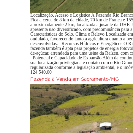
Localização, Acesso e Logística A Fazenda Rio Branco 
Fica a cerca de 8 km da cidade, 70 km de Franca e 15
aproximadamente 2 km, localizada a jusante da UHE J
apresenta uso diversificado, com predominância para a
Características do Solo, Clima e Relevo Localizada em 
ondulado, favorecendo tanto a agricultura quanto a pecu
desenvolvidas. Recursos Hídricos e Energéticos O Rio 
fazenda também é apta para projetos de energia fotovol
de-açúcar, arrendada para uma usina da Raízen, com con
Potencial e Capacidade de Expansão Além da continuid
sua localização privilegiada e contato com o Rio Gran
regularizada conforme a legislação ambiental, e o imó
124.540,00
Fazenda à Venda em Sacramento/MG