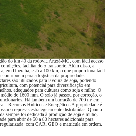
gião do km 40 da rodovia Araxá-MG, com fácil acesso
ondições, facilitando o transporte. Além disso, a
a, em Uberaba, está a 100 km, o que proporciona fácil
 contribuem para a logística da propriedade.
tares são utilizados para lavoura de soja, podendo
ricultura, com potencial para diversificação em
melhos, adequados para culturas como soja e milho. O
l médio de 1600 mm. O solo já passou por correção, o
a funcionários. Há também um barracão de 700 m² em
rea. Recursos Hídricos e Energéticos A propriedade é
ssui 6 represas estrategicamente distribuídas. Quanto
nda sempre foi dedicada à produção de soja e milho,
de para abrir de 50 a 80 hectares adicionais para
a regularizada, com CAR, GEO e matrícula em ordem,