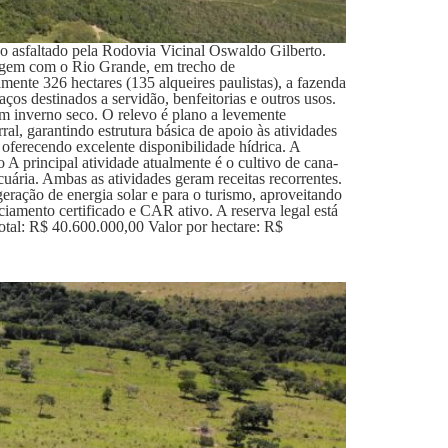
so asfaltado pela Rodovia Vicinal Oswaldo Gilberto.
argem com o Rio Grande, em trecho de
te 326 hectares (135 alqueires paulistas), a fazenda
ços destinados a servidão, benfeitorias e outros usos.
om inverno seco. O relevo é plano a levemente
al, garantindo estrutura básica de apoio às atividades
oferecendo excelente disponibilidade hídrica. A
 A principal atividade atualmente é o cultivo de cana-
uária. Ambas as atividades geram receitas recorrentes.
ração de energia solar e para o turismo, aproveitando
iamento certificado e CAR ativo. A reserva legal está
total: R$ 40.600.000,00 Valor por hectare: R$