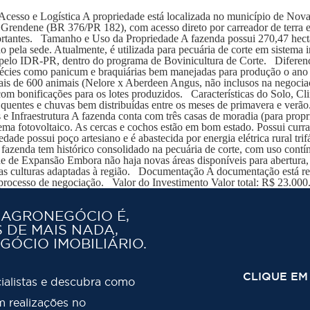
esso e Logística A propriedade está localizada no município de Nova
 Grendene (BR 376/PR 182), com acesso direto por carreador de terra e
rtantes. Tamanho e Uso da Propriedade A fazenda possui 270,47 hectar
 pela sede. Atualmente, é utilizada para pecuária de corte em sistema 
os pelo IDR-PR, dentro do programa de Bovinicultura de Corte. Diferen
pécies como panicum e braquiárias bem manejadas para produção o ano to
mais de 600 animais (Nelore x Aberdeen Angus, não inclusos na negoc
 com bonificações para os lotes produzidos. Características do Solo, C
 quentes e chuvas bem distribuídas entre os meses de primavera e verão
e Infraestrutura A fazenda conta com três casas de moradia (para propri
istema fotovoltaico. As cercas e cochos estão em bom estado. Possui curr
de possui poço artesiano e é abastecida por energia elétrica rural trifás
fazenda tem histórico consolidado na pecuária de corte, com uso contín
de de Expansão Embora não haja novas áreas disponíveis para abertura, 
utras culturas adaptadas à região. Documentação A documentação está
processo de negociação. Valor do Investimento Valor total: R$ 23.000
 AGRONEGÓCIO É,
 DE MAIS NADA,
GÓCIO IMOBILIÁRIO.
CLIQUE EM
ialistas e descubra como
 realizações no