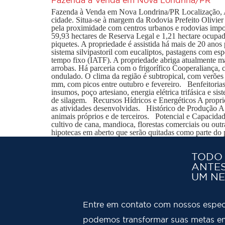
Fazenda à Venda em Nova Londrina/PR Localização, Ac
cidade. Situa-se à margem da Rodovia Prefeito Olivier
pela proximidade com centros urbanos e rodovias impo
59,93 hectares de Reserva Legal e 1,21 hectare ocupado
piquetes. A propriedade é assistida há mais de 20 an
sistema silvipastoril com eucaliptos, pastagens com es
tempo fixo (IATF). A propriedade abriga atualmente 
arrobas. Há parceria com o frigorífico Cooperaliança,
ondulado. O clima da região é subtropical, com verões
mm, com picos entre outubro e fevereiro. Benfeitorias 
insumos, poço artesiano, energia elétrica trifásica e s
de silagem. Recursos Hídricos e Energéticos A proprieda
as atividades desenvolvidas. Histórico de Produção A 
animais próprios e de terceiros. Potencial e Capacida
cultivo de cana, mandioca, florestas comerciais ou o
hipotecas em aberto que serão quitadas como parte do 
TODO
ANTES
UM NE
Entre em contato com nossos espec
podemos transformar suas metas em