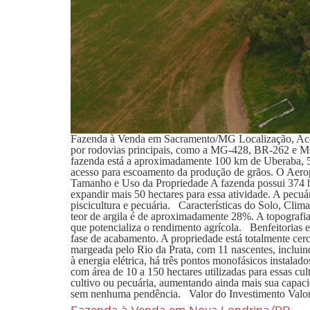
Fazenda à Venda em Sacramento/MG Localização, Aces
por rodovias principais, como a MG-428, BR-262 e MG-1
fazenda está a aproximadamente 100 km de Uberaba, 50
acesso para escoamento da produção de grãos. O Aerop
Tamanho e Uso da Propriedade A fazenda possui 374 hec
expandir mais 50 hectares para essa atividade. A pecuá
piscicultura e pecuária. Características do Solo, Cli
teor de argila é de aproximadamente 28%. A topografia
que potencializa o rendimento agrícola. Benfeitorias
fase de acabamento. A propriedade está totalmente ce
margeada pelo Rio da Prata, com 11 nascentes, incluin
à energia elétrica, há três pontos monofásicos instala
com área de 10 a 150 hectares utilizadas para essas cu
cultivo ou pecuária, aumentando ainda mais sua cap
sem nenhuma pendência. Valor do Investimento Valor 
Fazenda à Venda em Nova Londrina/PR