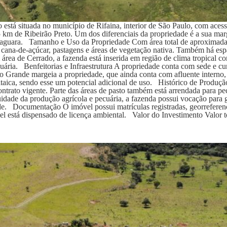
está situada no município de Rifaina, interior de São Paulo, com aces
5 km de Ribeirão Preto. Um dos diferenciais da propriedade é a sua m
aguara. Tamanho e Uso da Propriedade Com área total de aproximadamen
 cana-de-açúcar, pastagens e áreas de vegetação nativa. Também há espa
área de Cerrado, a fazenda está inserida em região de clima tropical c
ária. Benfeitorias e Infraestrutura A propriedade conta com sede e curr
Grande margeia a propriedade, que ainda conta com afluente interno, 
taica, sendo esse um potencial adicional de uso. Histórico de Produção
trato vigente. Parte das áreas de pasto também está arrendada para pec
ade da produção agrícola e pecuária, a fazenda possui vocação para ge
de. Documentação O imóvel possui matrículas registradas, georreferenc
vel está dispensado de licença ambiental. Valor do Investimento Valor 