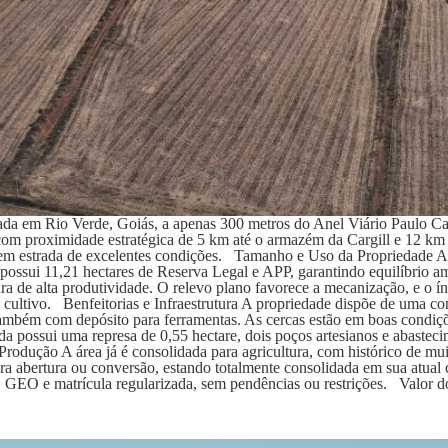
alizada em Rio Verde, Goiás, a apenas 300 metros do Anel Viário Pa
com proximidade estratégica de 5 km até o armazém da Cargill e 12 km 
, em estrada de excelentes condições. Tamanho e Uso da Propriedade A á
a possui 11,21 hectares de Reserva Legal e APP, garantindo equilíbrio 
tura de alta produtividade. O relevo plano favorece a mecanização, e o
cultivo. Benfeitorias e Infraestrutura A propriedade dispõe de uma con
também com depósito para ferramentas. As cercas estão em boas condiç
 possui uma represa de 0,55 hectare, dois poços artesianos e abastecim
Produção A área já é consolidada para agricultura, com histórico de mu
ra abertura ou conversão, estando totalmente consolidada em sua atu
GEO e matrícula regularizada, sem pendências ou restrições. Valor d