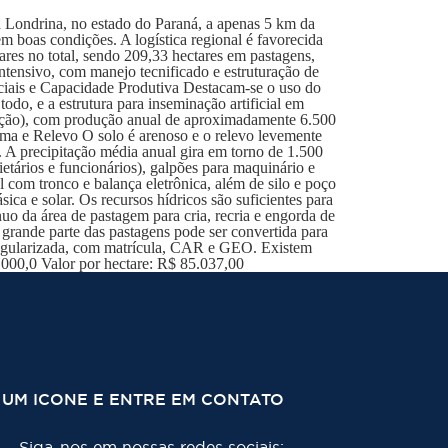
 Londrina, no estado do Paraná, a apenas 5 km da
m boas condições. A logística regional é favorecida
es no total, sendo 209,33 hectares em pastagens,
intensivo, com manejo tecnificado e estruturação de
ciais e Capacidade Produtiva Destacam-se o uso do
do, e a estrutura para inseminação artificial em
iação), com produção anual de aproximadamente 6.500
lima e Relevo O solo é arenoso e o relevo levemente
. A precipitação média anual gira em torno de 1.500
etários e funcionários), galpões para maquinário e
al com tronco e balança eletrônica, além de silo e poço
ica e solar. Os recursos hídricos são suficientes para
uo da área de pastagem para cria, recria e engorda de
grande parte das pastagens pode ser convertida para
 regularizada, com matrícula, CAR e GEO. Existem
.000,0 Valor por hectare: R$ 85.037,00
 UM ICONE E ENTRE EM CONTATO
Siga-nos em nossas redes sociais: