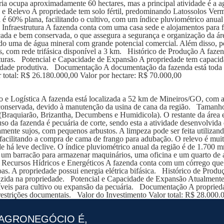
ria ocupa aproximadamente 60 hectares, mas a principal atividade é a ag
ma e Relevo A propriedade tem solo fértil, predominando Latossolos Ver
 é 60% plana, facilitando o cultivo, com um índice pluviométrico anua
 e Infraestrutura A fazenda conta com uma casa sede e alojamentos par
rcada e bem conservada, o que assegura a segurança e organização da á
do uma de água mineral com grande potencial comercial. Além disso, po
dos, com rede trifásica disponível a 3 km. Histórico de Produção A faze
lturas. Potencial e Capacidade de Expansão A propriedade tem capacida
acidade produtiva. Documentação A documentação da fazenda está tod
total: R$ 26.180.000,00 Valor por hectare: R$ 70.000,00
 Logística A fazenda está localizada a 52 km de Mineiros/GO, com ac
m conservada, devido à manutenção da usina de cana da região. Tamanh
(Braquiarão, Brizantha, Decumbens e Humidicola). O restante da área 
o da fazenda é pecuária de corte, sendo esta a atividade desenvolvida 
amente sujos, com pequenos arbustos. A limpeza pode ser feita utiliza
facilitando a compra de cama de frango para adubação. O relevo é mu
e há leve declive. O índice pluviométrico anual da região é de 1.700 m
 barracão para armazenar maquinários, uma oficina e um quarto de arr
 Recursos Hídricos e Energéticos A fazenda conta com um córrego que 
oas. A propriedade possui energia elétrica bifásica. Histórico de Produ
uzida na propriedade. Potencial e Capacidade de Expansão Atualmente
íveis para cultivo ou expansão da pecuária. Documentação A propried
estrições documentais. Valor do Investimento Valor total: R$ 28.000.
AGRONEGÓCIO É,