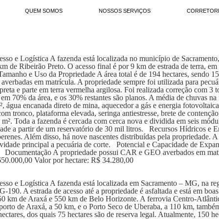
QUEM SOMOS
NOSSOS SERVIÇOS
CORRETOR
o e Logística A fazenda está localizada no município de Sacramento,
m de Ribeirão Preto. O acesso final é por 9 km de estrada de terra, e
 Tamanho e Uso da Propriedade A área total é de 194 hectares, sendo 
 averbadas em matrícula. A propriedade sempre foi utilizada para pecuá
preta e parte em terra vermelha argilosa. Foi realizada correção com 3 
o em 70% da área, e os 30% restantes são planos. A média de chuvas 
², água encanada direto de mina, aquecedor a gás e energia fotovoltaica
m tronco, plataforma elevada, seringa antiestresse, brete de contençã
m². Toda a fazenda é cercada com cerca nova e dividida em seis módu
dade a partir de um reservatório de 30 mil litros. Recursos Hídricos e
 perenes. Além disso, há nove nascentes distribuídas pela propriedade. A
vidade principal a pecuária de corte. Potencial e Capacidade de Expan
a. Documentação A propriedade possui CAR e GEO averbados em matríc
650.000,00 Valor por hectare: R$ 34.280,00
so e Logística A fazenda está localizada em Sacramento – MG, na re
90. A estrada de acesso até a propriedade é asfaltada e está em boas c
 km de Araxá e 550 km de Belo Horizonte. A ferrovia Centro-Atlântic
orto de Araxá, a 50 km, e o Porto Seco de Uberaba, a 110 km, também
tares, dos quais 75 hectares são de reserva legal. Atualmente, 150 hec