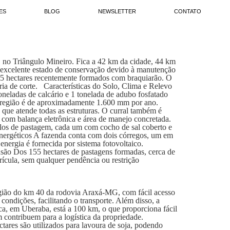
ES
BLOG
NEWSLETTER
CONTATO
 no Triângulo Mineiro. Fica a 42 km da cidade, 44 km
m excelente estado de conservação devido à manutenção
155 hectares recentemente formados com braquiarão. O
ria de corte. Características do Solo, Clima e Relevo
toneladas de calcário e 1 tonelada de adubo fosfatado
na região é de aproximadamente 1.600 mm por ano.
 que atende todas as estruturas. O curral também é
o com balança eletrônica e área de manejo concretada.
los de pastagem, cada um com cocho de sal coberto e
 Energéticos A fazenda conta com dois córregos, um em
 energia é fornecida por sistema fotovoltaico.
são Dos 155 hectares de pastagens formadas, cerca de
ula, sem qualquer pendência ou restrição
gião do km 40 da rodovia Araxá-MG, com fácil acesso
ondições, facilitando o transporte. Além disso, a
a, em Uberaba, está a 100 km, o que proporciona fácil
 contribuem para a logística da propriedade.
tares são utilizados para lavoura de soja, podendo