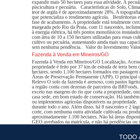
expandir mais 50 hectares para essa atividade. A pecuá
piscicultura e pecuária. Características do Solo, Cli
teor de argila é de aproximadamente 28%. A topografia
que potencializa o rendimento agrícola. Benfeitorias
fase de acabamento. A propriedade está totalmente ce
margeada pelo Rio da Prata, com 11 nascentes, incluin
à energia elétrica, há três pontos monofásicos instala
com área de 10 a 150 hectares utilizadas para essas cu
cultivo ou pecuária, aumentando ainda mais sua cap
sem nenhuma pendência. Valor do Investimento Valor 
Fazenda à Venda em Mineiros/GO
Fazenda à Venda em Mineiros/GO Localização, Acesso e
propriedade é feito por 37 km de estrada de terra be
hectares, sendo 1.100 hectares formados em pastagem 
Áreas de Preservação Permanente (APP). O principal us
Relevo O solo da fazenda é arenoso, com pastos ligeir
a região conta com dezenas de parceiros da BRFoods, 
exceto nas margens do rio que corta a propriedade, ond
casa sede, em bom estado de conservação. Há também um
ou implementos agrícolas disponíveis na propriedade.
durante todo o ano. Além disso, há 8 nascentes e 2 lag
corte, com nenhuma outra atividade cultivada ou prod
aproximadamente 1.100 hectares. Não há áreas dispon
GEO averbados na matrícula, e não há pendências ou r
TODO 