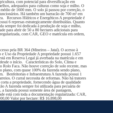
ricultura, com potencial para diversificação em
melhos, adequados para culturas como soja e milho. O
l médio de 1600 mm. O solo já passou por correção, o
a funcionários. Há também um barracão de 700 m² em
rea. Recursos Hídricos e Energéticos A propriedade é
ssui 6 represas estrategicamente distribuídas. Quanto
nda sempre foi dedicada à produção de soja e milho,
de para abrir de 50 a 80 hectares adicionais para
a regularizada, com CAR, GEO e matrícula em ordem,
esso pela BR 364 (Mineiros – Jataí). O acesso à
o e Uso da Propriedade A propriedade possui 1.657
está em Reserva Legal já averbada na matrícula e em
desde o início. Características do Solo, Clima e
ndo Rolo Faca. Não houve correção de solo recente, mas
ito plano, com quase 100% da fazenda sendo plano,
m. Benfeitorias e Infraestrutura A fazenda possui 1
eios. O curral necessita de reformas. Não há tratores
corta a propriedade, fornecendo água de qualidade
ção A fazenda sempre foi utilizada para pecuária de
, a fazenda possui somente área de pastagem,
ade está com toda a documentação regularizada: CAR,
000,00 Valor por hectare: R$ 16.898,00