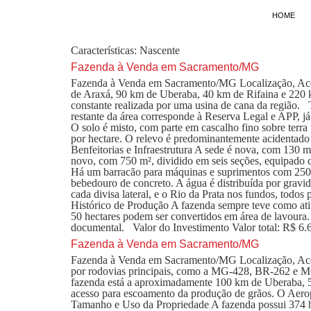
HOME
Características:
Nascente
Fazenda à Venda em Sacramento/MG
Fazenda à Venda em Sacramento/MG Localização, Acess
de Araxá, 90 km de Uberaba, 40 km de Rifaina e 220 k
constante realizada por uma usina de cana da região.
restante da área corresponde à Reserva Legal e APP, já
O solo é misto, com parte em cascalho fino sobre terra 
por hectare. O relevo é predominantemente acidentad
Benfeitorias e Infraestrutura A sede é nova, com 130 m
novo, com 750 m², dividido em seis seções, equipado co
Há um barracão para máquinas e suprimentos com 250 
bebedouro de concreto. A água é distribuída por gravi
cada divisa lateral, e o Rio da Prata nos fundos, todos
Histórico de Produção A fazenda sempre teve como ati
50 hectares podem ser convertidos em área de lavour
documental. Valor do Investimento Valor total: R$ 6.
Fazenda à Venda em Sacramento/MG
Fazenda à Venda em Sacramento/MG Localização, Aces
por rodovias principais, como a MG-428, BR-262 e MG-1
fazenda está a aproximadamente 100 km de Uberaba, 50
acesso para escoamento da produção de grãos. O Aerop
Tamanho e Uso da Propriedade A fazenda possui 374 hec