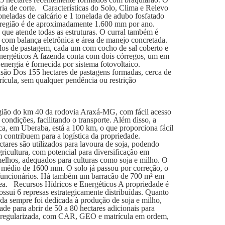
ria de corte. Características do Solo, Clima e Relevo
toneladas de calcário e 1 tonelada de adubo fosfatado
na região é de aproximadamente 1.600 mm por ano.
 que atende todas as estruturas. O curral também é
o com balança eletrônica e área de manejo concretada.
los de pastagem, cada um com cocho de sal coberto e
 Energéticos A fazenda conta com dois córregos, um em
 energia é fornecida por sistema fotovoltaico.
são Dos 155 hectares de pastagens formadas, cerca de
ula, sem qualquer pendência ou restrição
gião do km 40 da rodovia Araxá-MG, com fácil acesso
ondições, facilitando o transporte. Além disso, a
a, em Uberaba, está a 100 km, o que proporciona fácil
 contribuem para a logística da propriedade.
tares são utilizados para lavoura de soja, podendo
ricultura, com potencial para diversificação em
melhos, adequados para culturas como soja e milho. O
l médio de 1600 mm. O solo já passou por correção, o
a funcionários. Há também um barracão de 700 m² em
rea. Recursos Hídricos e Energéticos A propriedade é
ssui 6 represas estrategicamente distribuídas. Quanto
nda sempre foi dedicada à produção de soja e milho,
de para abrir de 50 a 80 hectares adicionais para
a regularizada, com CAR, GEO e matrícula em ordem,