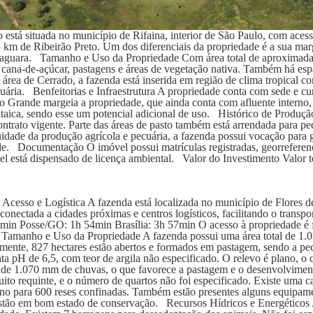
está situada no município de Rifaina, interior de São Paulo, com aces
5 km de Ribeirão Preto. Um dos diferenciais da propriedade é a sua m
aguara. Tamanho e Uso da Propriedade Com área total de aproximadamen
 cana-de-açúcar, pastagens e áreas de vegetação nativa. Também há espa
área de Cerrado, a fazenda está inserida em região de clima tropical c
ária. Benfeitorias e Infraestrutura A propriedade conta com sede e curr
Grande margeia a propriedade, que ainda conta com afluente interno, 
taica, sendo esse um potencial adicional de uso. Histórico de Produção
trato vigente. Parte das áreas de pasto também está arrendada para pec
ade da produção agrícola e pecuária, a fazenda possui vocação para ge
de. Documentação O imóvel possui matrículas registradas, georreferenc
vel está dispensado de licença ambiental. Valor do Investimento Valor 
cesso e Logística A fazenda está localizada no município de Flores d
 conectada a cidades próximas e centros logísticos, facilitando o transpor
n Posse/GO: 1h 54min Brasília: 3h 57min O acesso à propriedade é fei
Tamanho e Uso da Propriedade A fazenda possui uma área total de 1.03
ente, 827 hectares estão abertos e formados em pastagem, sendo a pe
ta pH de 6,5, com teor de argila não especificado. O relevo é plano, o 
l de 1.070 mm de chuvas, o que favorece a pastagem e o desenvolviment
uito requinte, e o número de quartos não foi especificado. Existe uma c
ano para 600 reses confinadas. Também estão presentes alguns equipame
e estão em bom estado de conservação. Recursos Hídricos e Energéticos