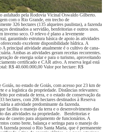
so asfaltado pela Rodovia Vicinal Oswaldo Gilberto.
argem com o Rio Grande, em trecho de
te 326 hectares (135 alqueires paulistas), a fazenda
ços destinados a servidão, benfeitorias e outros usos.
om inverno seco. O relevo é plano a levemente
al, garantindo estrutura básica de apoio às atividades
oferecendo excelente disponibilidade hídrica. A
 A principal atividade atualmente é o cultivo de cana-
uária. Ambas as atividades geram receitas recorrentes.
ração de energia solar e para o turismo, aproveitando
iamento certificado e CAR ativo. A reserva legal está
total: R$ 40.600.000,00 Valor por hectare: R$
e Goiás, no estado de Goiás, com acesso por 23 km de
te e a logística da propriedade. Distâncias relevantes:
to por estrada de terra, e o estado de conservação da
3 hectares, com 206 hectares destinados à Reserva
cuária a atividade predominante da fazenda.
que facilita o manejo da terra e o desenvolvimento das
o das atividades na propriedade. Benfeitorias e
asa de caseiro para alojamento de funcionários. A
ntos como brete, balança e seringa para o manejo do
 A fazenda possui o Rio Santa Maria, que é permanente