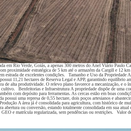
alizada em Rio Verde, Goiás, a apenas 300 metros do Anel Viário Pa
com proximidade estratégica de 5 km até o armazém da Cargill e 12 km 
, em estrada de excelentes condições. Tamanho e Uso da Propriedade A á
a possui 11,21 hectares de Reserva Legal e APP, garantindo equilíbrio 
tura de alta produtividade. O relevo plano favorece a mecanização, e o
cultivo. Benfeitorias e Infraestrutura A propriedade dispõe de uma con
também com depósito para ferramentas. As cercas estão em boas condiç
 possui uma represa de 0,55 hectare, dois poços artesianos e abastecim
Produção A área já é consolidada para agricultura, com histórico de mu
ra abertura ou conversão, estando totalmente consolidada em sua atu
GEO e matrícula regularizada, sem pendências ou restrições. Valor d