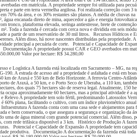
 averbadas em matrícula. A propriedade sempre foi utilizada para pecuá
preta e parte em terra vermelha argilosa. Foi realizada correção com 3 
o em 70% da área, e os 30% restantes são planos. A média de chuvas 
², água encanada direto de mina, aquecedor a gás e energia fotovoltaica
m tronco, plataforma elevada, seringa antiestresse, brete de contençã
m². Toda a fazenda é cercada com cerca nova e dividida em seis módu
dade a partir de um reservatório de 30 mil litros. Recursos Hídricos e
 perenes. Além disso, há nove nascentes distribuídas pela propriedade. A
vidade principal a pecuária de corte. Potencial e Capacidade de Expan
a. Documentação A propriedade possui CAR e GEO averbados em matríc
650.000,00 Valor por hectare: R$ 34.280,00
so e Logística A fazenda está localizada em Sacramento – MG, na re
90. A estrada de acesso até a propriedade é asfaltada e está em boas c
 km de Araxá e 550 km de Belo Horizonte. A ferrovia Centro-Atlântic
orto de Araxá, a 50 km, e o Porto Seco de Uberaba, a 110 km, também
tares, dos quais 75 hectares são de reserva legal. Atualmente, 150 hec
ria ocupa aproximadamente 60 hectares, mas a principal atividade é a ag
ma e Relevo A propriedade tem solo fértil, predominando Latossolos Ver
 é 60% plana, facilitando o cultivo, com um índice pluviométrico anua
 e Infraestrutura A fazenda conta com uma casa sede e alojamentos par
rcada e bem conservada, o que assegura a segurança e organização da á
do uma de água mineral com grande potencial comercial. Além disso, po
dos, com rede trifásica disponível a 3 km. Histórico de Produção A faze
lturas. Potencial e Capacidade de Expansão A propriedade tem capacida
acidade produtiva. Documentação A documentação da fazenda está tod
total: R$ 26.180.000,00 Valor por hectare: R$ 70.000,00