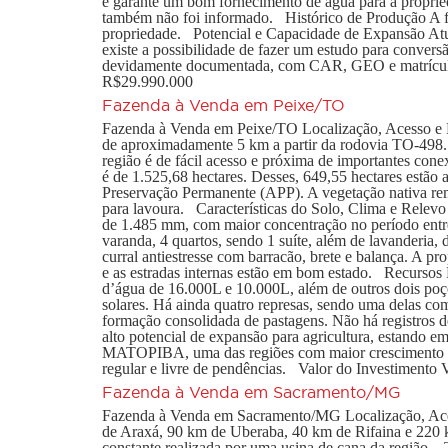
e garante um bom fornecimento de água para a proprieda
também não foi informado. Histórico de Produção A fa
propriedade. Potencial e Capacidade de Expansão Atua
existe a possibilidade de fazer um estudo para convers
devidamente documentada, com CAR, GEO e matrícula r
R$29.990.000
Fazenda à Venda em Peixe/TO
Fazenda à Venda em Peixe/TO Localização, Acesso e Log
de aproximadamente 5 km a partir da rodovia TO-498. 
região é de fácil acesso e próxima de importantes con
é de 1.525,68 hectares. Desses, 649,55 hectares estão
Preservação Permanente (APP). A vegetação nativa rem
para lavoura. Características do Solo, Clima e Relevo 
de 1.485 mm, com maior concentração no período entre
varanda, 4 quartos, sendo 1 suíte, além de lavanderia,
curral antiestresse com barracão, brete e balança. A pr
e as estradas internas estão em bom estado. Recursos
d’água de 16.000L e 10.000L, além de outros dois poço
solares. Há ainda quatro represas, sendo uma delas co
formação consolidada de pastagens. Não há registros d
alto potencial de expansão para agricultura, estando em
MATOPIBA, uma das regiões com maior crescimento a
regular e livre de pendências. Valor do Investi
Fazenda à Venda em Sacramento/MG
Fazenda à Venda em Sacramento/MG Localização, Acess
de Araxá, 90 km de Uberaba, 40 km de Rifaina e 220 k
constante realizada por uma usina de cana da região.