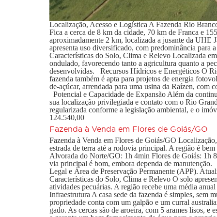
Localização, Acesso e Logística A Fazenda Rio Branco 
Fica a cerca de 8 km da cidade, 70 km de Franca e 15
aproximadamente 2 km, localizada a jusante da UHE J
apresenta uso diversificado, com predominância para a
Características do Solo, Clima e Relevo Localizada em 
ondulado, favorecendo tanto a agricultura quanto a pecu
desenvolvidas. Recursos Hídricos e Energéticos O Rio 
fazenda também é apta para projetos de energia fotovol
de-açúcar, arrendada para uma usina da Raízen, com con
Potencial e Capacidade de Expansão Além da continuid
sua localização privilegiada e contato com o Rio Gran
regularizada conforme a legislação ambiental, e o imó
124.540,00
Fazenda à Venda em Flores de Goiás/GO
Fazenda à Venda em Flores de Goiás/GO Localização, A
estrada de terra até a rodovia principal. A região é bem
Alvorada do Norte/GO: 1h 4min Flores de Goiás: 1h 8mi
via principal é bom, embora dependa de manutenção. 
Legal e Área de Preservação Permanente (APP). Atualm
Características do Solo, Clima e Relevo O solo apresen
atividades pecuárias. A região recebe uma média anua
Infraestrutura A casa sede da fazenda é simples, sem m
propriedade conta com um galpão e um curral australi
gado. As cercas são de aroeira, com 5 arames lisos, 