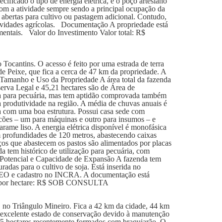
ficado o tipo de energia elétrica, e o poço artesiano
om a atividade sempre sendo a principal ocupação da
bertas para cultivo ou pastagem adicional. Contudo,
atividades agrícolas. Documentação A propriedade está
ntais. Valor do Investimento Valor total: R$
Tocantins. O acesso é feito por uma estrada de terra
e Peixe, que fica a cerca de 47 km da propriedade. A
. Tamanho e Uso da Propriedade A área total da fazenda
serva Legal e 45,21 hectares são de Área de
da para pecuária, mas tem aptidão comprovada também
oa produtividade na região. A média de chuvas anuais é
a com uma boa estrutura. Possui casa sede com
racões – um para máquinas e outro para insumos – e
arame liso. A energia elétrica disponível é monofásica
m profundidades de 120 metros, abastecendo caixas
ços que abastecem os pastos são alimentados por placas
 tem histórico de utilização para pecuária, com
. Potencial e Capacidade de Expansão A fazenda tem
radas para o cultivo de soja. Está inserida no
EO e cadastro no INCRA. A documentação está
r por hectare: R$ SOB CONSULTA
 no Triângulo Mineiro. Fica a 42 km da cidade, 44 km
m excelente estado de conservação devido à manutenção
155 hectares recentemente formados com braquiarão. O