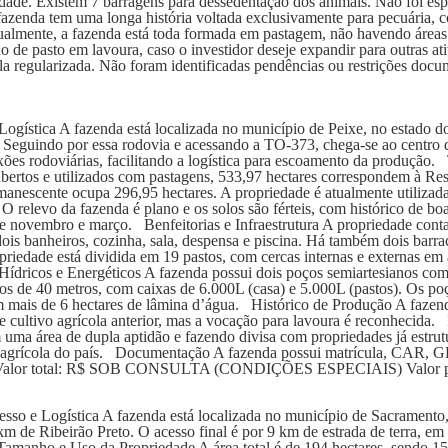
de. Existem 7 barragens para dessedentação dos animais. Não foi especi
zenda tem uma longa história voltada exclusivamente para pecuária, c
lmente, a fazenda está toda formada em pastagem, não havendo áreas a
ão de pasto em lavoura, caso o investidor deseje expandir para outras 
egularizada. Não foram identificadas pendências ou restrições docume
ística A fazenda está localizada no município de Peixe, no estado do 
Seguindo por essa rodovia e acessando a TO-373, chega-se ao centro d
exões rodoviárias, facilitando a logística para escoamento da produção
 abertos e utilizados com pastagens, 533,97 hectares correspondem à Re
anescente ocupa 296,95 hectares. A propriedade é atualmente utiliza
O relevo da fazenda é plano e os solos são férteis, com histórico de b
 novembro e março. Benfeitorias e Infraestrutura A propriedade cont
 dois banheiros, cozinha, sala, despensa e piscina. Há também dois bar
opriedade está dividida em 19 pastos, com cercas internas e externas em 
 Hídricos e Energéticos A fazenda possui dois poços semiartesianos co
s de 40 metros, com caixas de 6.000L (casa) e 5.000L (pastos). Os po
m mais de 6 hectares de lâmina d’água. Histórico de Produção A fazenda
e cultivo agrícola anterior, mas a vocação para lavoura é reconhecida
 uma área de dupla aptidão e fazendo divisa com propriedades já estrutu
grícola do país. Documentação A fazenda possui matrícula, CAR, G
mento Valor total: R$ SOB CONSULTA (CONDIÇÕES ESPECIAIS) Valo
o e Logística A fazenda está localizada no município de Sacramento,
m de Ribeirão Preto. O acesso final é por 9 km de estrada de terra, e
 Tamanho e Uso da Propriedade A área total é de 194 hectares, sendo 