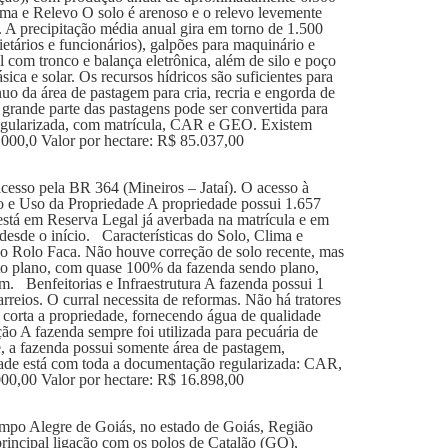
lima e Relevo O solo é arenoso e o relevo levemente
. A precipitação média anual gira em torno de 1.500
etários e funcionários), galpões para maquinário e
al com tronco e balança eletrônica, além de silo e poço
ica e solar. Os recursos hídricos são suficientes para
uo da área de pastagem para cria, recria e engorda de
grande parte das pastagens pode ser convertida para
 regularizada, com matrícula, CAR e GEO. Existem
.000,0 Valor por hectare: R$ 85.037,00
esso pela BR 364 (Mineiros – Jataí). O acesso à
o e Uso da Propriedade A propriedade possui 1.657
está em Reserva Legal já averbada na matrícula e em
desde o início. Características do Solo, Clima e
ndo Rolo Faca. Não houve correção de solo recente, mas
ito plano, com quase 100% da fazenda sendo plano,
m. Benfeitorias e Infraestrutura A fazenda possui 1
eios. O curral necessita de reformas. Não há tratores
corta a propriedade, fornecendo água de qualidade
ção A fazenda sempre foi utilizada para pecuária de
, a fazenda possui somente área de pastagem,
ade está com toda a documentação regularizada: CAR,
000,00 Valor por hectare: R$ 16.898,00
mpo Alegre de Goiás, no estado de Goiás, Região
principal ligação com os polos de Catalão (GO),