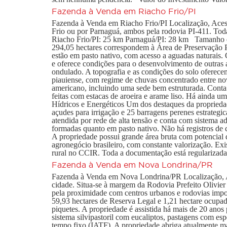
Fazenda à Venda em Riacho Frio/PI
Fazenda à Venda em Riacho Frio/PI Localização, Acesso
Frio ou por Parnaguá, ambos pela rodovia PI-411. Toda 
Riacho Frio/PI: 25 km Parnaguá/PI: 28 km Tamanho e U
294,05 hectares correspondem à Área de Preservação Pe
estão em pasto nativo, com acesso a aguadas naturais. 
e oferece condições para o desenvolvimento de outras 
ondulado. A topografia e as condições do solo oferece
piauiense, com regime de chuvas concentrado entre nov
americano, incluindo uma sede bem estruturada. Conta
feitas com estacas de aroeira e arame liso. Há ainda 
Hídricos e Energéticos Um dos destaques da propriedad
açudes para irrigação e 25 barragens perenes estrategi
atendida por rede de alta tensão e conta com sistema a
formadas quanto em pasto nativo. Não há registros de 
A propriedade possui grande área bruta com potencial
agronegócio brasileiro, com constante valorização. E
rural no CCIR. Toda a documentação está regularizada
Fazenda à Venda em Nova Londrina/PR
Fazenda à Venda em Nova Londrina/PR Localização, Ac
cidade. Situa-se à margem da Rodovia Prefeito Olivier
pela proximidade com centros urbanos e rodovias impo
59,93 hectares de Reserva Legal e 1,21 hectare ocupado
piquetes. A propriedade é assistida há mais de 20 an
sistema silvipastoril com eucaliptos, pastagens com es
tempo fixo (IATF). A propriedade abriga atualmente 