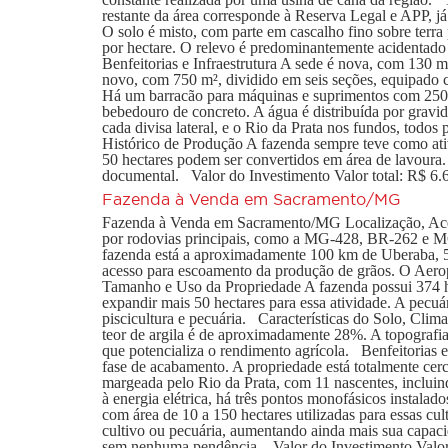
restante da área corresponde à Reserva Legal e APP, já
O solo é misto, com parte em cascalho fino sobre terra 
por hectare. O relevo é predominantemente acidentad
Benfeitorias e Infraestrutura A sede é nova, com 130 m
novo, com 750 m², dividido em seis seções, equipado co
Há um barracão para máquinas e suprimentos com 250 
bebedouro de concreto. A água é distribuída por gravi
cada divisa lateral, e o Rio da Prata nos fundos, todos
Histórico de Produção A fazenda sempre teve como ati
50 hectares podem ser convertidos em área de lavour
documental. Valor do Investimento Valor total: R$ 6.
Fazenda à Venda em Sacramento/MG
Fazenda à Venda em Sacramento/MG Localização, Aces
por rodovias principais, como a MG-428, BR-262 e MG-1
fazenda está a aproximadamente 100 km de Uberaba, 50
acesso para escoamento da produção de grãos. O Aerop
Tamanho e Uso da Propriedade A fazenda possui 374 hec
expandir mais 50 hectares para essa atividade. A pecuá
piscicultura e pecuária. Características do Solo, Cli
teor de argila é de aproximadamente 28%. A topografia
que potencializa o rendimento agrícola. Benfeitorias
fase de acabamento. A propriedade está totalmente ce
margeada pelo Rio da Prata, com 11 nascentes, incluin
à energia elétrica, há três pontos monofásicos instala
com área de 10 a 150 hectares utilizadas para essas cu
cultivo ou pecuária, aumentando ainda mais sua cap
sem nenhuma pendência. Valor do Investimento Valor 