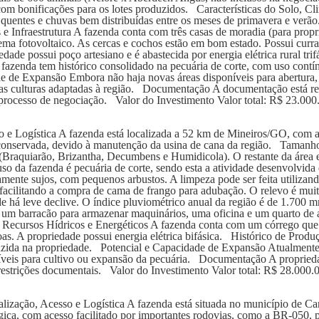
 com bonificações para os lotes produzidos. Características do Solo, C
 quentes e chuvas bem distribuídas entre os meses de primavera e verão
e Infraestrutura A fazenda conta com três casas de moradia (para propri
istema fotovoltaico. As cercas e cochos estão em bom estado. Possui curr
de possui poço artesiano e é abastecida por energia elétrica rural trifás
fazenda tem histórico consolidado na pecuária de corte, com uso contín
de de Expansão Embora não haja novas áreas disponíveis para abertura, 
utras culturas adaptadas à região. Documentação A documentação está
processo de negociação. Valor do Investimento Valor total: R$ 23.000
 Logística A fazenda está localizada a 52 km de Mineiros/GO, com ac
m conservada, devido à manutenção da usina de cana da região. Tamanh
(Braquiarão, Brizantha, Decumbens e Humidicola). O restante da área 
o da fazenda é pecuária de corte, sendo esta a atividade desenvolvida 
amente sujos, com pequenos arbustos. A limpeza pode ser feita utiliza
facilitando a compra de cama de frango para adubação. O relevo é mu
e há leve declive. O índice pluviométrico anual da região é de 1.700 m
 barracão para armazenar maquinários, uma oficina e um quarto de arr
 Recursos Hídricos e Energéticos A fazenda conta com um córrego que 
oas. A propriedade possui energia elétrica bifásica. Histórico de Produ
uzida na propriedade. Potencial e Capacidade de Expansão Atualmente
íveis para cultivo ou expansão da pecuária. Documentação A propried
estrições documentais. Valor do Investimento Valor total: R$ 28.000.
ação, Acesso e Logística A fazenda está situada no município de Ca
égica, com acesso facilitado por importantes rodovias, como a BR-050, 