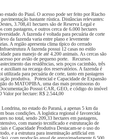
o estado do Piauí. O acesso pode ser feito por Riacho
pavimentação bastante rústica. Distâncias relevantes:
estes, 3.708,41 hectares são de Reserva Legal e
s com pastagens, e outros cerca de 6.000 hectares
iversidade. A fazenda é voltada para pecuária de corte
levo da fazenda varia entre plano e levemente
as. A região apresenta clima típico do cerrado
fraestrutura A fazenda possui 12 casas no estilo
idade para manejo de até 4.200 animais. As cercas são
o acesso por avião de pequeno porte. Recursos
stecimento das residências, seis poços cacimbão, três
e auxiliam na recarga dos reservatórios. A fazenda é
i utilizada para pecuária de corte, tanto em pastagens
ificação produtiva. Potencial e Capacidade de Expansão
a região do MATOPIBA, uma das mais promissoras do
las. Documentação Possui CAR, GEO, e código do imóvel
0 Valor por hectare: R$ 2.544,00
 Londrina, no estado do Paraná, a apenas 5 km da
m boas condições. A logística regional é favorecida
es no total, sendo 209,33 hectares em pastagens,
intensivo, com manejo tecnificado e estruturação de
ciais e Capacidade Produtiva Destacam-se o uso do
do, e a estrutura para inseminação artificial em
iação), com produção anual de aproximadamente 6.500