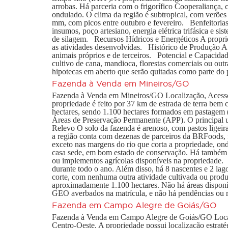
arrobas. Há parceria com o frigorífico Cooperaliança,
ondulado. O clima da região é subtropical, com verões
mm, com picos entre outubro e fevereiro. Benfeitorias 
insumos, poço artesiano, energia elétrica trifásica e s
de silagem. Recursos Hídricos e Energéticos A proprieda
as atividades desenvolvidas. Histórico de Produção A 
animais próprios e de terceiros. Potencial e Capacida
cultivo de cana, mandioca, florestas comerciais ou o
hipotecas em aberto que serão quitadas como parte do 
Fazenda à Venda em Mineiros/GO
Fazenda à Venda em Mineiros/GO Localização, Acesso e
propriedade é feito por 37 km de estrada de terra be
hectares, sendo 1.100 hectares formados em pastagem 
Áreas de Preservação Permanente (APP). O principal us
Relevo O solo da fazenda é arenoso, com pastos ligeir
a região conta com dezenas de parceiros da BRFoods, 
exceto nas margens do rio que corta a propriedade, ond
casa sede, em bom estado de conservação. Há também um
ou implementos agrícolas disponíveis na propriedade.
durante todo o ano. Além disso, há 8 nascentes e 2 lag
corte, com nenhuma outra atividade cultivada ou prod
aproximadamente 1.100 hectares. Não há áreas dispon
GEO averbados na matrícula, e não há pendências ou r
Fazenda em Campo Alegre de Goiás/GO
Fazenda à Venda em Campo Alegre de Goiás/GO Localiz
Centro-Oeste. A propriedade possui localização estrat