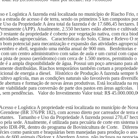
 e Logística A fazenda está localizada no município de Riacho Frio, n
a estrada de acesso é de terra, sendo os primeiros 5 km compostos por 
so da Propriedade A área total da fazenda é de 17.686,45 hectares. D
rmanente (APP). Atualmente, 2.550 hectares estão abertos e cultivado
O restante da propriedade é coberto por vegetação nativa, com rica biod
atividades agropecuárias. Características do Solo, Clima e Relevo O re
m bom potencial para mecanização e expansão das atividades agropecuári
embro e abril, seguindo uma média anual de 900 mm. Benfeitorias e In
 com um centro administrativo com salas de aula e um curral com capac
uma pista de pouso (aeródromo) com cerca de 1.500 metros, permitindo 
e é a ampla disponibilidade de água. Possui um poço artesiano para aba
camente distribuídas. Riachos temporários também cortam a propriedade 
dicional de energia a diesel. Histórico de Produção A fazenda sempre fo
cultivo agrícola, mas as condições naturais são favoráveis para divers
 de abertura e formação de novas áreas produtivas. Está localizada n
xiste viabilidade para conversão de parte dos pastos em áreas agríco
, sem pendências. Valor do Investimento Valor total: R$ 45.000.000,0
esso e Logística A propriedade está localizada no município de Nova
 Grendene (BR 376/PR 182), com acesso direto por carreador de terra e
rtantes. Tamanho e Uso da Propriedade A fazenda possui 270,47 hectar
 pela sede. Atualmente, é utilizada para pecuária de corte em sistema 
os pelo IDR-PR, dentro do programa de Bovinicultura de Corte. Diferen
pécies como panicum e braquiárias bem manejadas para produção o ano to
mais de 600 animais (Nelore x Aberdeen Angus, não inclusos na negoc