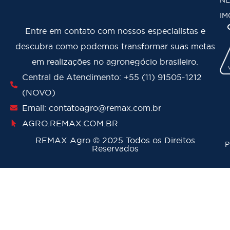
IM
Entre em contato com nossos especialistas e
descubra como podemos transformar suas metas
em realizações no agronegócio brasileiro.
Central de Atendimento: +55 (11) 91505-1212
(NOVO)
Email: contatoagro@remax.com.br
AGRO
.REMAX.COM.BR
REMAX Agro
©
2025 Todos os Direitos
P
Reservados