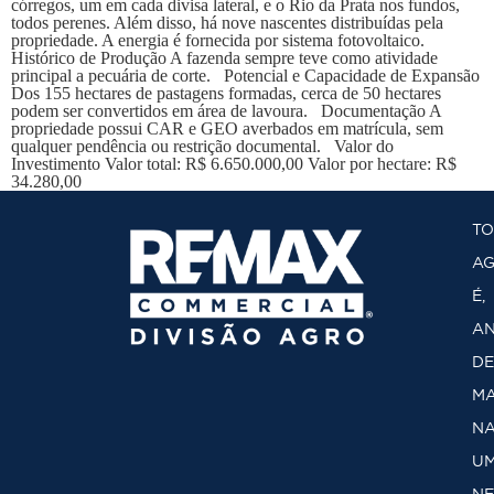
córregos, um em cada divisa lateral, e o Rio da Prata nos fundos,
todos perenes. Além disso, há nove nascentes distribuídas pela
propriedade. A energia é fornecida por sistema fotovoltaico.
Histórico de Produção A fazenda sempre teve como atividade
principal a pecuária de corte. Potencial e Capacidade de Expansão
Dos 155 hectares de pastagens formadas, cerca de 50 hectares
podem ser convertidos em área de lavoura. Documentação A
propriedade possui CAR e GEO averbados em matrícula, sem
qualquer pendência ou restrição documental. Valor do
Investimento Valor total: R$ 6.650.000,00 Valor por hectare: R$
34.280,00
T
A
É,
AN
DE
MA
NA
U
NE