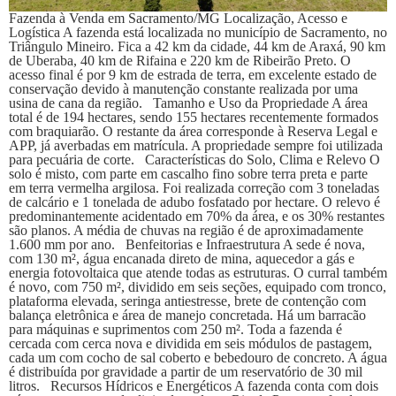
Fazenda à Venda em Sacramento/MG Localização, Acesso e
Logística A fazenda está localizada no município de Sacramento, no
Triângulo Mineiro. Fica a 42 km da cidade, 44 km de Araxá, 90 km
de Uberaba, 40 km de Rifaina e 220 km de Ribeirão Preto. O
acesso final é por 9 km de estrada de terra, em excelente estado de
conservação devido à manutenção constante realizada por uma
usina de cana da região. Tamanho e Uso da Propriedade A área
total é de 194 hectares, sendo 155 hectares recentemente formados
com braquiarão. O restante da área corresponde à Reserva Legal e
APP, já averbadas em matrícula. A propriedade sempre foi utilizada
para pecuária de corte. Características do Solo, Clima e Relevo O
solo é misto, com parte em cascalho fino sobre terra preta e parte
em terra vermelha argilosa. Foi realizada correção com 3 toneladas
de calcário e 1 tonelada de adubo fosfatado por hectare. O relevo é
predominantemente acidentado em 70% da área, e os 30% restantes
são planos. A média de chuvas na região é de aproximadamente
1.600 mm por ano. Benfeitorias e Infraestrutura A sede é nova,
com 130 m², água encanada direto de mina, aquecedor a gás e
energia fotovoltaica que atende todas as estruturas. O curral também
é novo, com 750 m², dividido em seis seções, equipado com tronco,
plataforma elevada, seringa antiestresse, brete de contenção com
balança eletrônica e área de manejo concretada. Há um barracão
para máquinas e suprimentos com 250 m². Toda a fazenda é
cercada com cerca nova e dividida em seis módulos de pastagem,
cada um com cocho de sal coberto e bebedouro de concreto. A água
é distribuída por gravidade a partir de um reservatório de 30 mil
litros. Recursos Hídricos e Energéticos A fazenda conta com dois