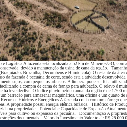
 Logística A fazenda está localizada a 52 km de Mineiros/GO, com ac
m conservada, devido à manutenção da usina de cana da região. Tamanh
(Braquiarão, Brizantha, Decumbens e Humidicola). O restante da área 
o da fazenda é pecuária de corte, sendo esta a atividade desenvolvida 
amente sujos, com pequenos arbustos. A limpeza pode ser feita utiliza
facilitando a compra de cama de frango para adubação. O relevo é mu
e há leve declive. O índice pluviométrico anual da região é de 1.700 m
 barracão para armazenar maquinários, uma oficina e um quarto de arr
 Recursos Hídricos e Energéticos A fazenda conta com um córrego que 
oas. A propriedade possui energia elétrica bifásica. Histórico de Produ
uzida na propriedade. Potencial e Capacidade de Expansão Atualmente
íveis para cultivo ou expansão da pecuária. Documentação A propried
estrições documentais. Valor do Investimento Valor total: R$ 28.000.