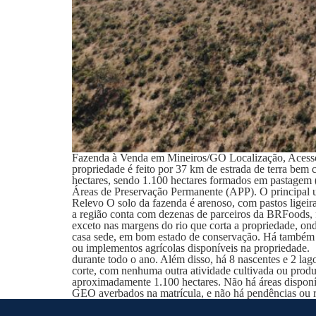
Fazenda à Venda em Mineiros/GO Localização, Acesso e
propriedade é feito por 37 km de estrada de terra be
hectares, sendo 1.100 hectares formados em pastagem 
Áreas de Preservação Permanente (APP). O principal us
Relevo O solo da fazenda é arenoso, com pastos ligeir
a região conta com dezenas de parceiros da BRFoods, 
exceto nas margens do rio que corta a propriedade, ond
casa sede, em bom estado de conservação. Há também um
ou implementos agrícolas disponíveis na propriedade.
durante todo o ano. Além disso, há 8 nascentes e 2 lag
corte, com nenhuma outra atividade cultivada ou prod
aproximadamente 1.100 hectares. Não há áreas dispon
GEO averbados na matrícula, e não há pendências ou r