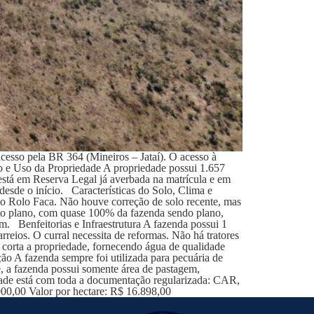
esso pela BR 364 (Mineiros – Jataí). O acesso à
o e Uso da Propriedade A propriedade possui 1.657
está em Reserva Legal já averbada na matrícula e em
desde o início. Características do Solo, Clima e
ndo Rolo Faca. Não houve correção de solo recente, mas
ito plano, com quase 100% da fazenda sendo plano,
m. Benfeitorias e Infraestrutura A fazenda possui 1
eios. O curral necessita de reformas. Não há tratores
corta a propriedade, fornecendo água de qualidade
ção A fazenda sempre foi utilizada para pecuária de
, a fazenda possui somente área de pastagem,
ade está com toda a documentação regularizada: CAR,
000,00 Valor por hectare: R$ 16.898,00